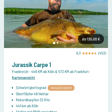
Ab 135,00 €
9,3
(453)
Jurassik Carpe 1
Frankreich
- 446 KM ab Köln & 572 KM ab Frankfurt
-
Kartenansicht
Schwierigkeitsgrad
Herausfordernd
Oberfläche 48 Hektar
Rekordkarpfen 32 Kilo
441 km ab Köln
Stellen mit PKW erreichbar