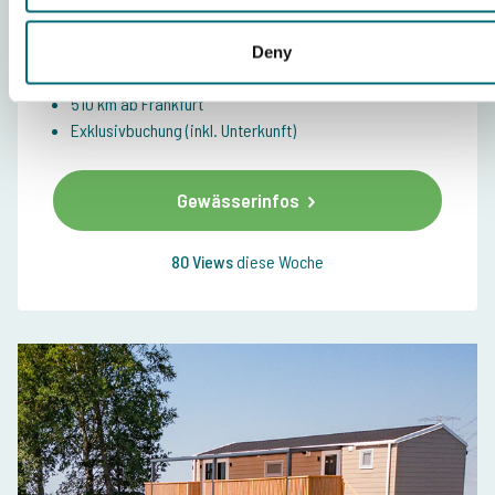
Schwierigkeitsgrad
Durchschnittlich
6 Hektar Wasserfläche
Deny
Rekordkarpfen 33KG
510 km ab Frankfurt
Exklusivbuchung (inkl. Unterkunft)
Gewässerinfos
80 Views
diese Woche