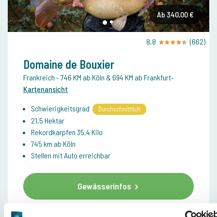
Ab 340,00 €
8,8
(662)
Domaine de Bouxier
Frankreich
- 746 KM ab Köln & 694 KM ab Frankfurt
-
Kartenansicht
Schwierigkeitsgrad
Durchschnittlich
21,5 Hektar
Rekordkarpfen 35,4 Kilo
745 km ab Köln
Stellen mit Auto erreichbar
Gewässerinfos
83 Views
diese Woche