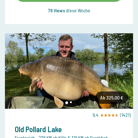
79 Views
diese Woche
Ab 325,00 €
9,4
(1421)
Old Pollard Lake
Frankreich
- 238 KM ab Köln & 319 KM ab Frankfurt
-