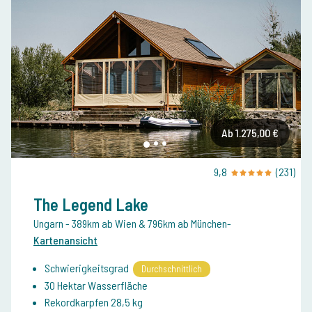
Ab 1.275,00 €
9,8
(231)
The Legend Lake
Ungarn
- 389km ab Wien & 796km ab München
-
Kartenansicht
Schwierigkeitsgrad
Durchschnittlich
30 Hektar Wasserfläche
Rekordkarpfen 28,5 kg