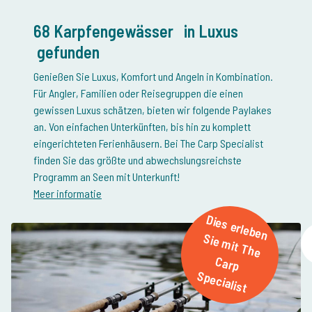
68 Karpfengewässer
in Luxus
gefunden
Genießen Sie Luxus, Komfort und Angeln in Kombination.
Für Angler, Familien oder Reisegruppen die einen
gewissen Luxus schätzen, bieten wir folgende Paylakes
an. Von einfachen Unterkünften, bis hin zu komplett
eingerichteten Ferienhäusern. Bei The Carp Specialist
finden Sie das größte und abwechslungsreichste
Meer informatie
D
ie
s
e
rle
b
e
n
ie
m
it T
h
e
a
rp
p
e
c
ia
lis
S
C
S
t