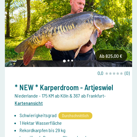
Ab 825,00 €
0,0
(0)
* NEW * Karperdroom - Artjeswiel
Niederlande
- 175 KM ab Köln & 367 ab Frankfurt
-
Kartenansicht
Schwierigkeitsgrad
Durchschnittlich
1 Hektar Wasserfläche
Rekordkarpfen bis 29 kg