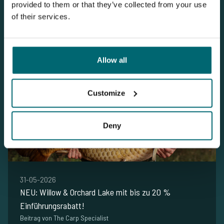
Karpfenangeln mit Wohnmobil oder Wohnwagen
provided to them or that they’ve collected from your use
Beitrag von The Carp Specialist
of their services.
Lesen Sie unseren Blog
Allow all
Customize
Deny
31-05-2026
NEU: Willow & Orchard Lake mit bis zu 20 %
Einführungsrabatt!
Beitrag von The Carp Specialist