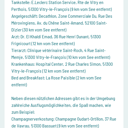
Tankstelle: E.Leclerc Station Service, Rte de Vitry en
Perthois, 51300 Vitry-le-François (9 km vom See entfernt)
Angelgeschäft: Decathlon, Zone Commerciale Du, Rue Des
Mérovingiens, Av. du Chêne Saint-Amand, 52100 Saint-
Dizier (30 km vom See entfernt)
Arzt: Dr. El Khaldi Emad, 36 Rue Henri Dunant, 51300
Frignicourt (12 km vom See entfernt)
Tierarzt: Clinique vétérinaire Saint-Roch, 4 Rue Saint-
Memje, 51300 Vitry-le-François (10 km vom See entfernt)
Krankenhaus: Hospital Center, 2 Rue Charles Simon, 51300
Vitry-le-François (12 km vom See entfernt)
Bed and Breakfast: La Rose Paisible (2 km vom See
entfernt)
Neben diesen nützlichen Adressen gibt es in der Umgebung
zahlreiche Ausflugsmöglichkeiten, die Spaß machen, wie
zum Beispiel:
Champagnerverkostung: Champagne Oudart-Ortillon, 37 Rue
de Vavray, 51300 Bassuet (9 km vom See entfernt)