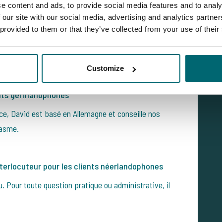
l’un des piliers de The Carp Specialist.
e content and ads, to provide social media features and to analy
 our site with our social media, advertising and analytics partn
uteur pour les clients germanophones
 provided to them or that they’ve collected from your use of their
lemands. Avec un allemand impeccable et une grande
vers les meilleures destinations.
Customize
ients germanophones
e, David est basé en Allemagne et conseille nos
iasme.
terlocuteur pour les clients néerlandophones
. Pour toute question pratique ou administrative, il