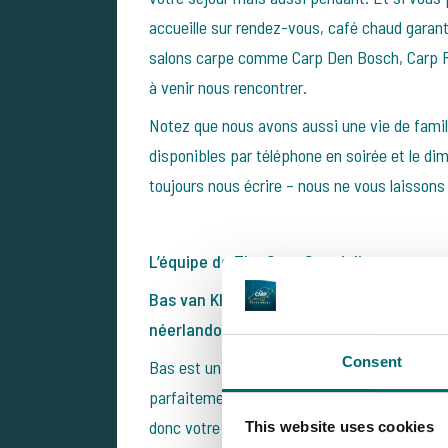
accueille sur rendez-vous, café chaud gara
salons carpe comme Carp Den Bosch, Carp Ro
à venir nous rencontrer.
Notez que nous avons aussi une vie de fami
disponibles par téléphone en soirée et le d
toujours nous écrire – nous ne vous laisson
L’équipe de The Carp Specialist
Bas van Klaveren – Co-fondateur & interl
néerlandophones et anglophones
Consent
Bas est un visage bien connu dans le monde d
parfaitement la langue, et connaît chaque pla
donc votre contact privilégié. Vous pouvez l’
This website uses cookies