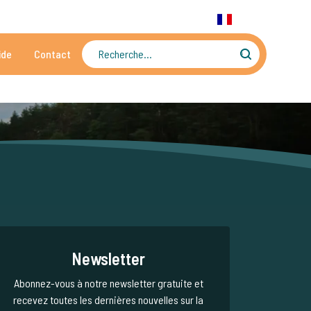
31 6 556 88 912
WhatsApp:
+31 6 55 688 912
FR
ide
Contact
tes
Des dizaines de milliers de photos et de vidéos
Newsletter
Abonnez-vous à notre newsletter gratuite et
recevez toutes les dernières nouvelles sur la