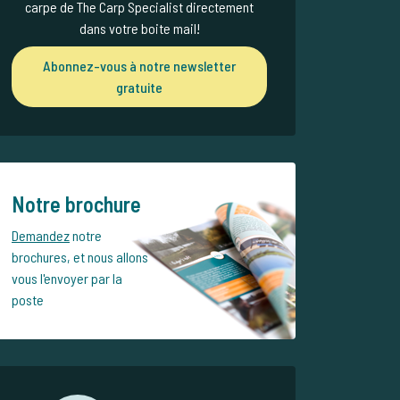
carpe de The Carp Specialist directement
dans votre boite mail!
Abonnez-vous à notre newsletter
gratuite
Notre brochure
Demandez
notre
brochures, et nous allons
vous l'envoyer par la
poste