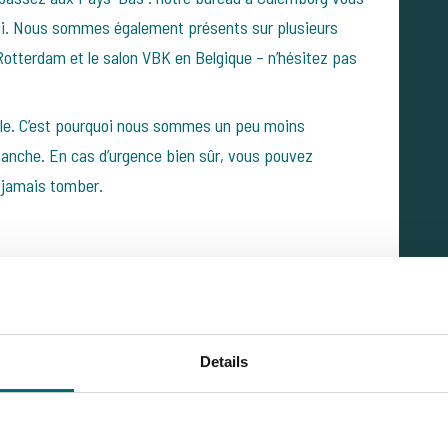
nti. Nous sommes également présents sur plusieurs
tterdam et le salon VBK en Belgique – n’hésitez pas
lle. C’est pourquoi nous sommes un peu moins
imanche. En cas d’urgence bien sûr, vous pouvez
s jamais tomber.
ocuteur pour les clients francophones,
Details
e la carpe. Il a vécu plusieurs années en France, parle
n d’eau de notre offre. Pour nos amis Français, il est
appeler "Sébastien" si c’est plus simple ! Sa passion