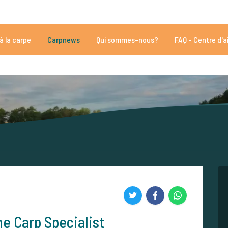
vec 35025 des avis
Vous avez besoin d'aide?
Tél:
+
à la carpe
Carpnews
Qui sommes-nous?
FAQ - Centre d'a
s de 152.877 carpistes satisfaits
Par des carpistes, pour des carpis
he Carp Specialist