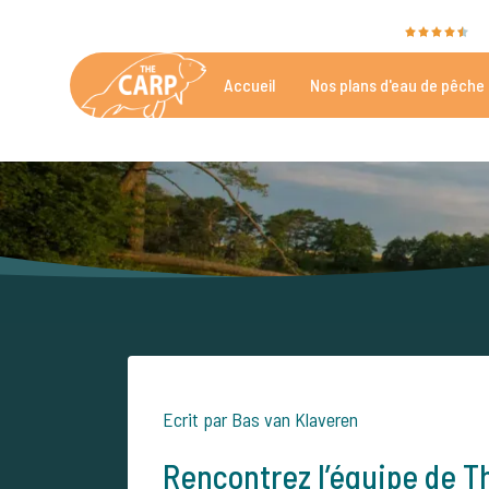
The Carp Specialist est évalué avec un
9,4
a
Accueil
Nos plans d'eau de pêche 
Grand choix des étangs de pêche à la carpe
Plu
Ecrit par Bas van Klaveren
Rencontrez l’équipe de T