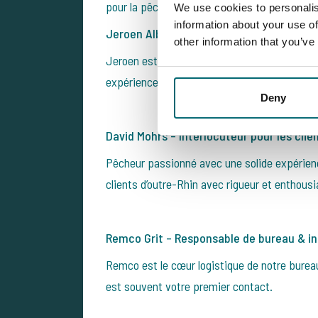
pour la pêche et le contact client fait de lui 
We use cookies to personalis
information about your use of
Jeroen Albers – Co-fondateur & interloc
other information that you’ve
Jeroen est la référence pour nos clients al
expérience de terrain, il saura vous orienter 
Deny
David Mohrs – Interlocuteur pour les cl
Pêcheur passionné avec une solide expérienc
clients d’outre-Rhin avec rigueur et enthous
Remco Grit – Responsable de bureau & in
Remco est le cœur logistique de notre bureau
est souvent votre premier contact.