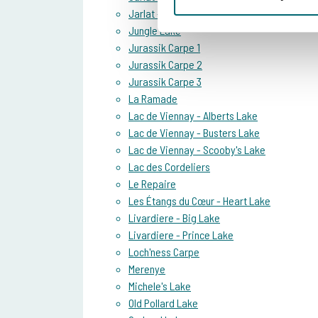
Jarlat - The Small Lake
Jungle Lake
Jurassik Carpe 1
Jurassik Carpe 2
Jurassik Carpe 3
La Ramade
Lac de Viennay - Alberts Lake
Lac de Viennay - Busters Lake
Lac de Viennay - Scooby's Lake
Lac des Cordeliers
Le Repaire
Les Étangs du Cœur - Heart Lake
Livardiere - Big Lake
Livardiere - Prince Lake
Loch'ness Carpe
Merenye
Michele's Lake
Old Pollard Lake