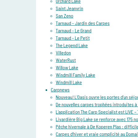
Orchard Lake
Saint Jeanvrin
San Zeno
Tarnaud - Jardin des Carpes
Tarnaud - Le Grand
Tarnaud - Le Petit
The Legend Lake
Villedon
WaterRust
Willow Lake
Windmill Family Lake
Windmill Lake
Carpnews
Nouveau! L’Oasis ouvre les portes d’un séjo
De nouvelles carpes trophées introduites 
L’application The Carp Specialist est LIVE 
Livardière Big Lake se renforce avec 175 n
Pêche hivernale à De Koperen Plas : diffici
Carpes d’hiver et vraie complicité au Doma