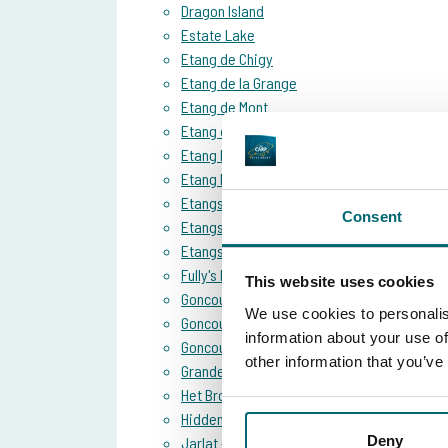
Dragon Island
Estate Lake
Etang de Chigy
Etang de la Grange
Etang de Mont
Etang des Gaulois
Etang Ilot
Etang la Chateline
Etangs des Pres - Bouchot
Consent
Etangs des Pres - Grands Pres
Etangs des Pres - Petit Pres
Fully's Lake
This website uses cookies
Goncourt Lakes - Etang Mesange
We use cookies to personalis
Goncourt Lakes - Etang Pinson
information about your use of
Goncourt Lakes - Le Grand Etang
other information that you’ve
Grandes Cimes
Het Broek
Hidden Carp Lake
Deny
Jarlat - The Big Lake