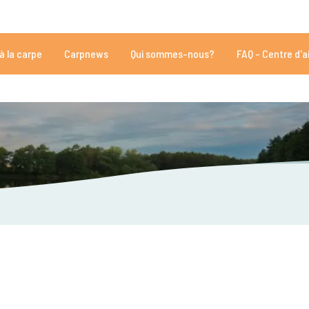
vec 35020 des avis
Vous avez besoin d'aide?
Tél:
+
à la carpe
Carpnews
Qui sommes-nous?
FAQ - Centre d'a
s de 152.863 carpistes satisfaits
Par des carpistes, pour des carpis