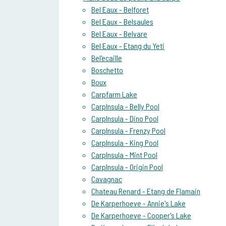
Bel Eaux - Belforet
Bel Eaux - Belsaules
Bel Eaux - Belvare
Bel Eaux - Etang du Yeti
Bel'ecaille
Boschetto
Boux
Carpfarm Lake
CarpInsula - Belly Pool
CarpInsula - Dino Pool
CarpInsula - Frenzy Pool
CarpInsula - King Pool
CarpInsula - Mint Pool
CarpInsula - Origin Pool
Cavagnac
Chateau Renard - Etang de Flamain
De Karperhoeve - Annie's Lake
De Karperhoeve - Cooper's Lake