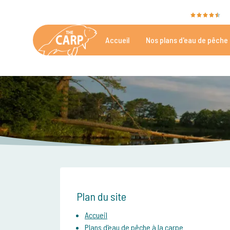
The Carp Specialist est évalué avec un
9,4
a
Accueil
Nos plans d'eau de pêche 
Grand choix des étangs de pêche à la carpe
Plu
Plan du site
Accueil
Plans d'eau de pêche à la carpe