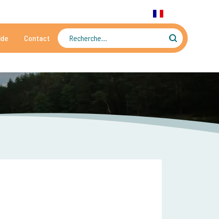
31 6 556 88 912
WhatsApp:
+31 6 55 688 912
FR
ide
Contact
tes
Des dizaines de milliers de photos et de vidéos