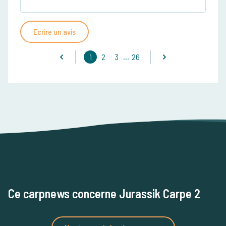
Ecrire un avis
...
1
2
3
26
Ce carpnews concerne Jurassik Carpe 2