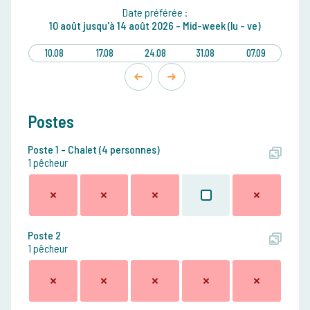
Date préférée :
10 août
jusqu'à
14 août 2026 -
Mid-week (lu - ve)
10.08
17.08
24.08
31.08
07.09
Postes
Poste 1 - Chalet (4 personnes)
1 pêcheur
Poste 2
1 pêcheur