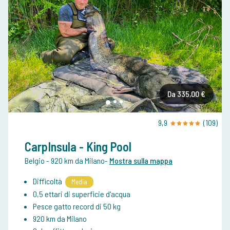
Da 335,00 €
9,9
(109)
CarpInsula - King Pool
Belgio
- 920 km da Milano
-
Mostra sulla mappa
Difficoltà
Media
0,5 ettari di superficie d'acqua
Pesce gatto record di 50 kg
920 km da Milano