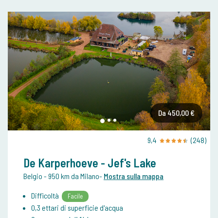
Da 450,00 €
9,4
(248)
De Karperhoeve - Jef's Lake
Belgio
- 950 km da Milano
-
Mostra sulla mappa
Difficoltà
Facile
0,3 ettari di superficie d'acqua