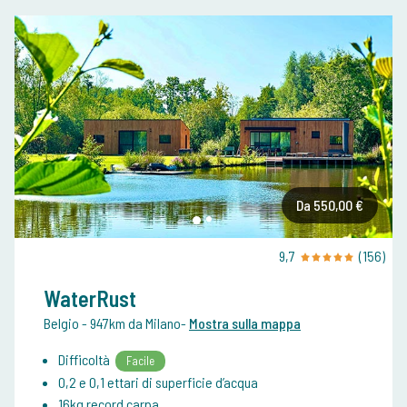
Da 550,00 €
9,7
(156)
WaterRust
Belgio
- 947km da Milano
-
Mostra sulla mappa
Difficoltà
Facile
0,2 e 0,1 ettari di superficie d’acqua
16kg record carpa