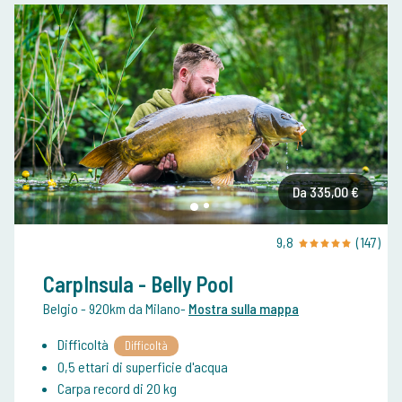
Da 335,00 €
9,8
(147)
CarpInsula - Belly Pool
Belgio
- 920km da Milano
-
Mostra sulla mappa
Difficoltà
Difficoltà
0,5 ettari di superficie d'acqua
Carpa record di 20 kg