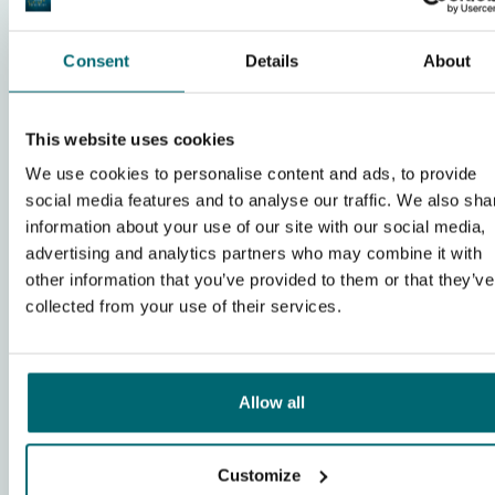
9,9
(63)
Consent
Details
About
CarpInsula - Origin Pool
Belgio
- 920 km da Milano
-
Mostra sulla mappa
This website uses cookies
Difficoltà
We use cookies to personalise content and ads, to provide
Molto difficile
0,5 ettari di superficie d'acqua
social media features and to analyse our traffic. We also sha
Carpa record di 21 kg
information about your use of our site with our social media,
920 km da Milano
advertising and analytics partners who may combine it with
Solo affitto esclusivo
other information that you’ve provided to them or that they’ve
collected from your use of their services.
Scopri questo lago
Allow all
1 visualizzazioni
questa settimana
Customize