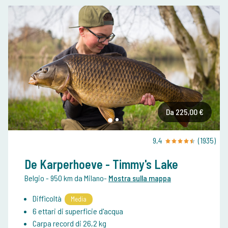
Da 225,00 €
9,4
(1935)
De Karperhoeve - Timmy's Lake
Belgio
- 950 km da Milano
-
Mostra sulla mappa
Difficoltà
Media
6 ettari di superficie d'acqua
Carpa record di 26,2 kg