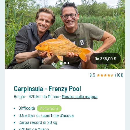
Da 335,00 €
9,5
(101)
CarpInsula - Frenzy Pool
Belgio
- 920 km da Milano
-
Mostra sulla mappa
Difficoltà
Molto facile
0,5 ettari di superficie d'acqua
Carpa record di 20 kg
920 km da Milano