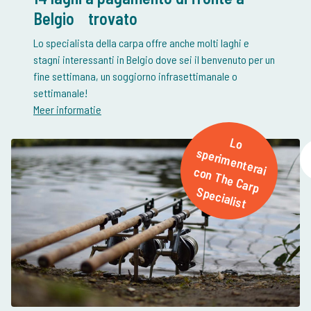
Belgio
trovato
Lo specialista della carpa offre anche molti laghi e
stagni interessanti in Belgio dove sei il benvenuto per un
fine settimana, un soggiorno infrasettimanale o
Meer informatie
L
o
p
e
rim
e
n
te
ra
o
n
T
h
e
C
a
rp
p
e
c
ia
lis
s
i c
S
t