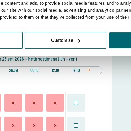
e content and ads, to provide social media features and to analy
 our site with our social media, advertising and analytics partn
 provided to them or that they’ve collected from your use of their
ta
 delle postazioni?
Guarda la mappa del lago
Customize
erita:
o
25 set 2026 -
Metà settimana (lun - ven)
28.09
05.10
12.10
19.10