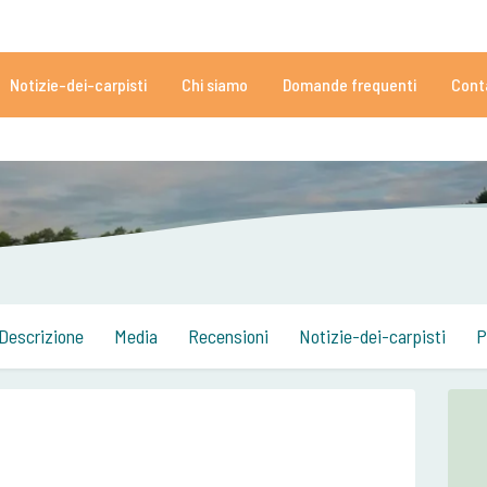
5051 recensioni
Ti serve aiuto?
Tél:
+
Notizie-dei-carpisti
Chi siamo
Domande frequenti
Cont
152.912 carpisti più che soddisfatti
Da dei carpisti, per altri carpis
Descrizione
Media
Recensioni
Notizie-dei-carpisti
P