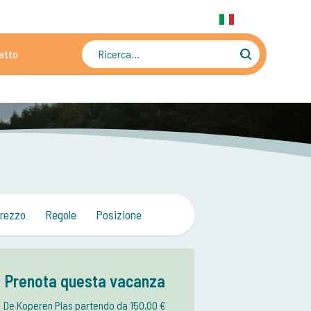
31 6 556 88 912
WhatsApp:
+31 6 556 88 912
IT
atto
ti
Oltre 4500 immagini e video
rezzo
Regole
Posizione
Prenota questa vacanza
De Koperen Plas partendo da 150,00 €