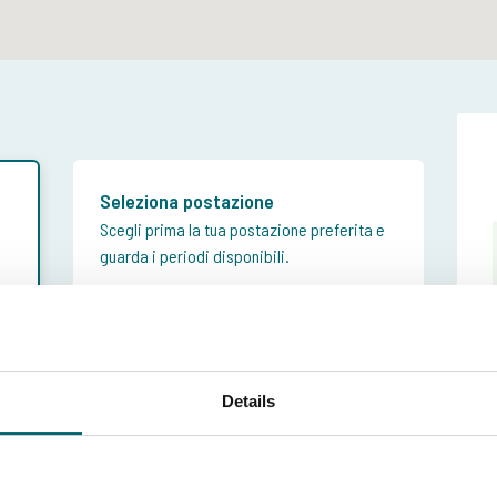
Seleziona postazione
Scegli prima la tua postazione preferita e
guarda i periodi disponibili.
rno che preferisci
Details
tà settimana (lun - ven)
Weekend (ven - lun)
ttimana (lun-lun)
Settimana (ven - ven)
21 set fino25 set 2026
-09-2026