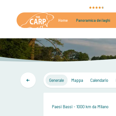
The Carp Specialist è valutato con
9,4
dalle3
Home
Panoramica dei laghi
Bellissimi laghi di carpfishing
Generale
Mappa
Calendario
Paesi Bassi - 1000 km da Milano