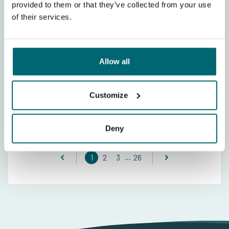
Data di arrivo:
11-07-2026
-
provided to them or that they’ve collected from your use
of their services.
The Carp Specialist
Lago di carpe
Servizi sul posto
Allow all
Strutture
Mostra recensione completa
Customize
Deny
Scrivi una recensione
...
1
2
3
26