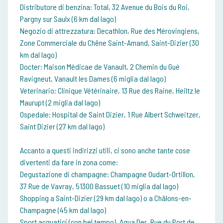
Distributore di benzina: Total, 32 Avenue du Bois du Roi,
Pargny sur Saulx (6 km dal lago)
Negozio di attrezzatura: Decathlon, Rue des Mérovingiens,
Zone Commerciale du Chêne Saint-Amand, Saint-Dizier (30
km dal lago)
Docter: Maison Médicae de Vanault, 2 Chemin du Gué
Ravigneut, Vanault les Dames (6 miglia dal lago)
Veterinario: Clinique Vétérinaire, 13 Rue des Raine, Heiltz le
Maurupt (2 miglia dal lago)
Ospedale: Hospital de Saint Dizier, 1 Rue Albert Schweitzer,
Saint Dizier (27 km dal lago)
Accanto a questi indirizzi utili, ci sono anche tante cose
divertenti da fare in zona come:
Degustazione di champagne: Champagne Oudart-Ortillon,
37 Rue de Vavray, 51300 Bassuet (10 miglia dal lago)
Shopping a Saint-Dizier (29 km dal lago) o a Châlons-en-
Champagne (45 km dal lago)
Sport acquatici (con bel tempo), Aqua Der, Rue du Port de