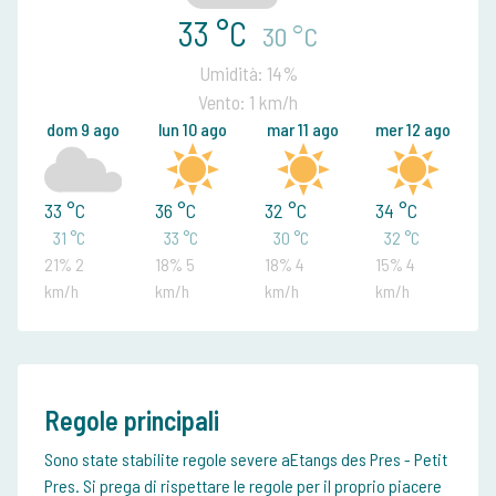
33 °C
30 °C
Umidità: 14%
Vento: 1 km/h
dom 9 ago
lun 10 ago
mar 11 ago
mer 12 ago
33 °C
36 °C
32 °C
34 °C
31 °C
33 °C
30 °C
32 °C
21% 2
18% 5
18% 4
15% 4
km/h
km/h
km/h
km/h
Regole principali
Sono state stabilite regole severe aEtangs des Pres - Petit
Pres. Si prega di rispettare le regole per il proprio piacere