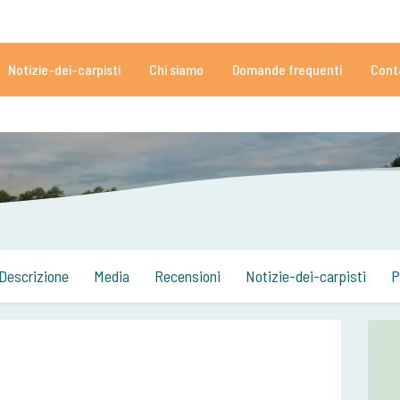
5081 recensioni
Ti serve aiuto?
Tél:
+
Notizie-dei-carpisti
Chi siamo
Domande frequenti
Cont
152.917 carpisti più che soddisfatti
Da dei carpisti, per altri carpis
Descrizione
Media
Recensioni
Notizie-dei-carpisti
P