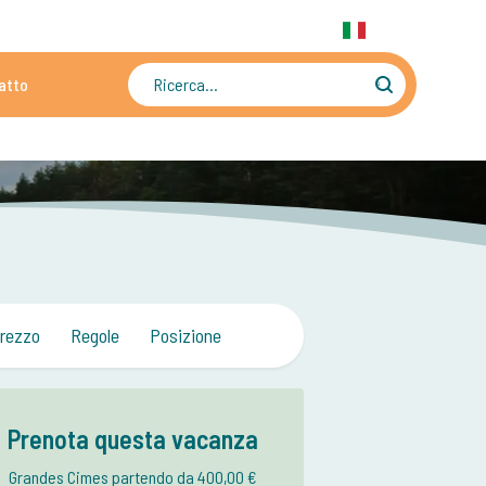
31 6 556 88 912
WhatsApp:
+31 6 556 88 912
IT
atto
ti
Oltre 4500 immagini e video
rezzo
Regole
Posizione
Prenota questa vacanza
Grandes Cimes partendo da 400,00 €