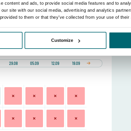
e content and ads, to provide social media features and to analy
 our site with our social media, advertising and analytics partn
ta
 provided to them or that they’ve collected from your use of their
 delle postazioni?
Guarda la mappa del lago
Customize
erita:
no
29 ago 2026 -
Settimana (sab - sab)
29.08
05.09
12.09
19.09