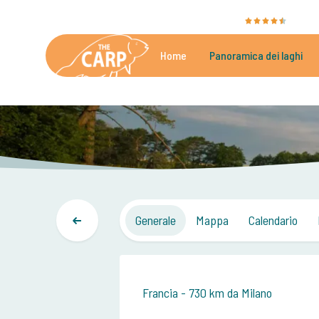
The Carp Specialist è valutato con
9,4
dalle3
Home
Panoramica dei laghi
Bellissimi laghi di carpfishing
Generale
Mappa
Calendario
Francia - 730 km da Milano