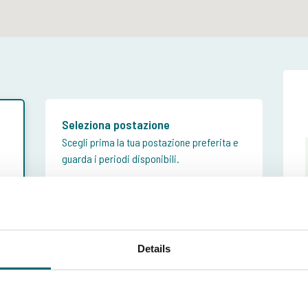
Seleziona postazione
Scegli prima la tua postazione preferita e
guarda i periodi disponibili.
rno che preferisci
Details
ttimana (sab - sab)
22 ago fino29 ago 2026
2-08-2026