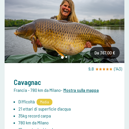
Da 367,00 €
9,8
(143)
Cavagnac
Francia
- 780 km da Milano
-
Mostra sulla mappa
Difficoltà
Media
21 ettari di superficie d’acqua
35kg record carpa
780 km da Milano