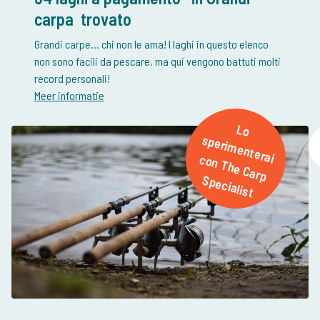
carpa
trovato
Grandi carpe... chi non le ama! I laghi in questo elenco
non sono facili da pescare, ma qui vengono battuti molti
Meer informatie
L
o
p
e
rim
e
n
te
ra
o
n
T
h
e
C
a
rp
p
e
c
ia
lis
s
i c
S
t