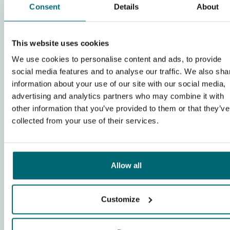
Consent
Details
About
9,3
(453)
Jurassik Carpe 1
This website uses cookies
Francia
- 925 km da Milano
-
Mostra sulla mappa
We use cookies to personalise content and ads, to provide
Difficoltà
social media features and to analyse our traffic. We also sha
Difficoltà
47 ettari di superficie d'acqua
information about your use of our site with our social media,
Carpa record di 31 kg
advertising and analytics partners who may combine it with
925 km da Milano
other information that you’ve provided to them or that they’ve
Postazione accessibile in auto
collected from your use of their services.
Scopri questo lago
Allow all
6 visualizzazioni
questa settimana
Customize