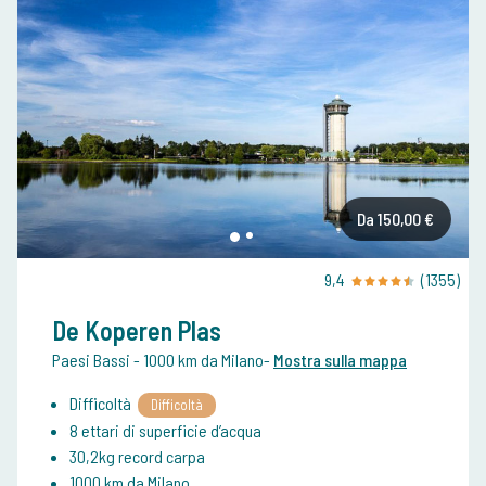
Da 150,00 €
9,4
(1355)
De Koperen Plas
Paesi Bassi
- 1000 km da Milano
-
Mostra sulla mappa
Difficoltà
Difficoltà
8 ettari di superficie d’acqua
30,2kg record carpa
1000 km da Milano