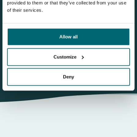
provided to them or that they’ve collected from your use
of their services.
Questa carpnews riguardaJarlat - The
Allow all
Small Lake
Customize
Mostrami più carpnews
Deny