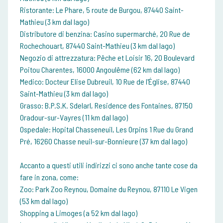
Ristorante: Le Phare, 5 route de Burgou, 87440 Saint-
Mathieu (3 km dal lago)
Distributore di benzina: Casino supermarché, 20 Rue de
Rochechouart, 87440 Saint-Mathieu (3 km dal lago)
Negozio di attrezzatura: Pêche et Loisir 16, 20 Boulevard
Poitou Charentes, 16000 Angoulême (62 km dal lago)
Medico: Docteur Elise Dubreuil, 10 Rue de l'Église, 87440
Saint-Mathieu (3 km dal lago)
Grasso: B.P.S.K. Sdelarl, Residence des Fontaines, 87150
Oradour-sur-Vayres (11 km dal lago)
Ospedale: Hopital Chasseneuil, Les Orpins 1 Rue du Grand
Pré, 16260 Chasse neuil-sur-Bonnieure (37 km dal lago)
Accanto a questi utili indirizzi ci sono anche tante cose da
fare in zona, come:
Zoo: Park Zoo Reynou, Domaine du Reynou, 87110 Le Vigen
(53 km dal lago)
Shopping a Limoges (a 52 km dal lago)