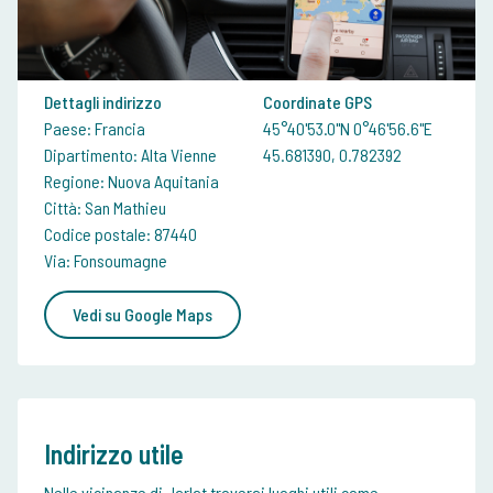
Dettagli indirizzo
Coordinate GPS
Paese: Francia
45°40'53.0"N 0°46'56.6"E
Dipartimento: Alta Vienne
45.681390, 0.782392
Regione: Nuova Aquitania
Città: San Mathieu
Codice postale: 87440
Via: Fonsoumagne
Vedi su Google Maps
Indirizzo utile
Nelle vicinanze di Jarlat troverai luoghi utili come