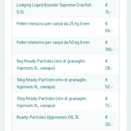
Lodging Liquid Booster Supreme Crayfish
€
0,5L
13,-
Pellet intensivo per carpa da 25 kg 9 mm
€
55,-
Pellet intensivo per carpa da 50 kg 9 mm
€
100,-
5kg Ready-Particles (mix di granaglie,
€
tigernuts XL, canapa)
28,-
10kg Ready-Particles (mix di granaglie,
€
tigernuts XL, canapa)
52,-
15kg Ready-Particles (mix di granaglie,
€
tigernuts XL, canapa)
72,-
Ready-Particles tijgernoten XXL 3L
€
20,-