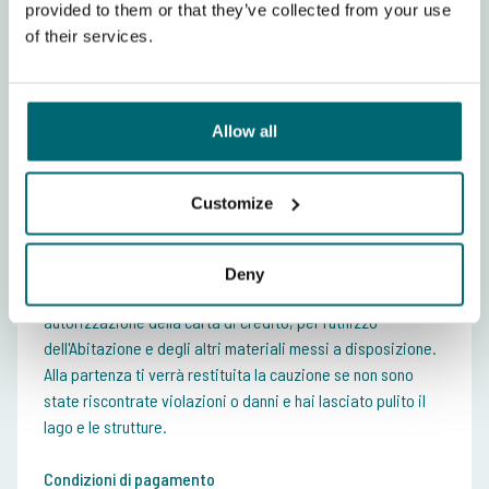
provided to them or that they’ve collected from your use
trovare i prezzi per un soggiorno settimanale.
of their services.
Settimana (sabato-sabato)
Noleggio esclusivo incluso Lodge per 4
€
persone dell'intera acqua per un massimo
1.099,-
Allow all
di 4 pescatori e 4 non pescatori
Customize
Deposito
È necessario versare in loco una cauzione in contanti di €
200 per l'Abitazione per la successiva consegna del
Deny
regolamento o una cauzione di € 500 tramite pre-
autorizzazione della carta di credito, per l'utilizzo
dell'Abitazione e degli altri materiali messi a disposizione.
Alla partenza ti verrà restituita la cauzione se non sono
state riscontrate violazioni o danni e hai lasciato pulito il
lago e le strutture.
Condizioni di pagamento