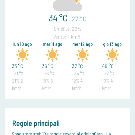
34 °C
27 °C
Umidità: 20%
Vento: 4 km/h
lun 10 ago
mar 11 ago
mer 12 ago
gio 13 ago
33 °C
36 °C
37 °C
40 °C
31 °C
33 °C
35 °C
37 °C
21% 2
18% 5
12% 4
10% 4
km/h
km/h
km/h
km/h
Regole principali
Sono state stabilite regole severe aLodgingCarp - La