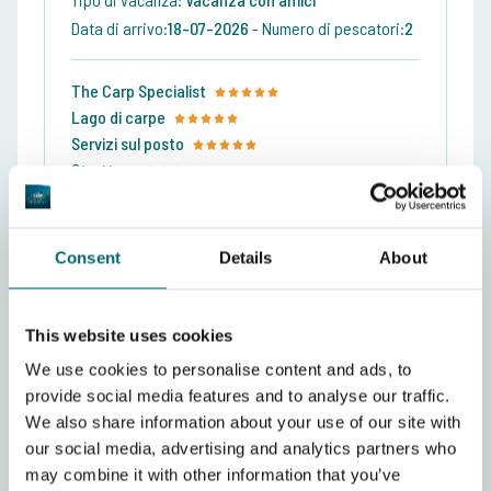
Data di arrivo:
18-07-2026
-
Numero di pescatori:
2
The Carp Specialist
Lago di carpe
Servizi sul posto
Strutture
Mostra recensione completa
Consent
Details
About
Scrivi una recensione
This website uses cookies
...
1
2
3
14
We use cookies to personalise content and ads, to
provide social media features and to analyse our traffic.
We also share information about your use of our site with
our social media, advertising and analytics partners who
may combine it with other information that you’ve