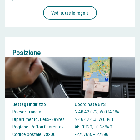
Vedi tutte le regole
Posizione
Dettagli indirizzo
Coordinate GPS
Paese: Francia
N 46 42.072, W 0 14.184
Dipartimento: Deux-Sèvres
N 46 42 4.3, W 0 14 11
Regione: Poitou Charentes
46.70120, -0.23640
Codice postale: 79200
-275768, -127896