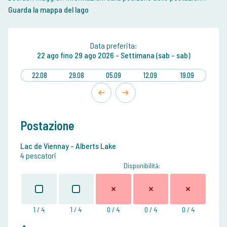
Guarda la mappa del lago
Data preferita:
22 ago
fino
29 ago 2026 -
Settimana (sab - sab)
22.08
29.08
05.09
12.09
19.09
Postazione
Lac de Viennay - Alberts Lake
4 pescatori
Disponibilità:
1 / 4
1 / 4
0 / 4
0 / 4
0 / 4