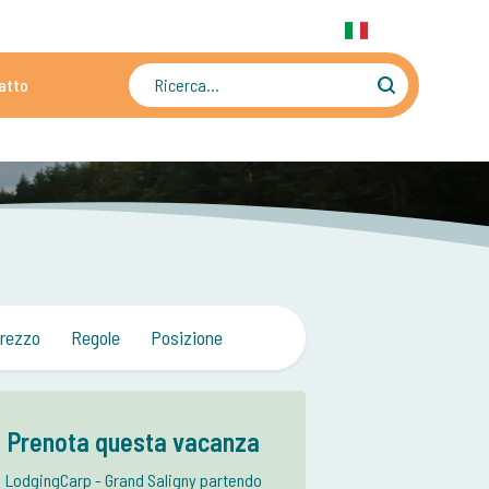
31 6 556 88 912
WhatsApp:
+31 6 556 88 912
IT
atto
ti
Oltre 4500 immagini e video
rezzo
Regole
Posizione
Prenota questa vacanza
LodgingCarp - Grand Saligny partendo