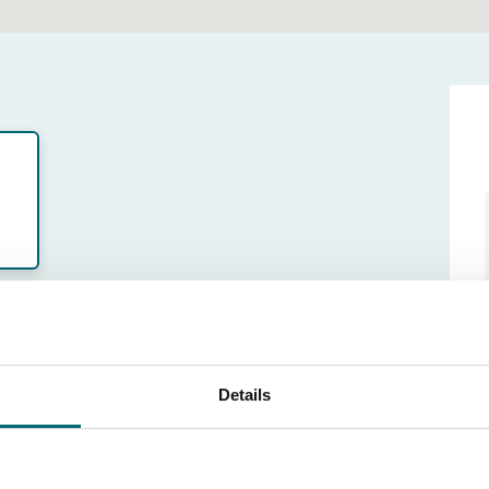
rno che preferisci
ttimana (sab - sab)
Details
31 ott fino7 nov 2026
-10-2026