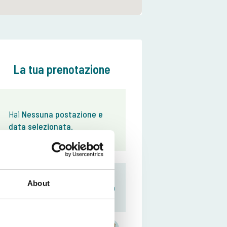
La tua prenotazione
Hai
Nessuna postazione e
data selezionata
.
Scarichi qui la Sua App The Carp
About
Team The Carp
Specialist!
Tutto organizzato per la
Sua vacanza di pesca
Specialist