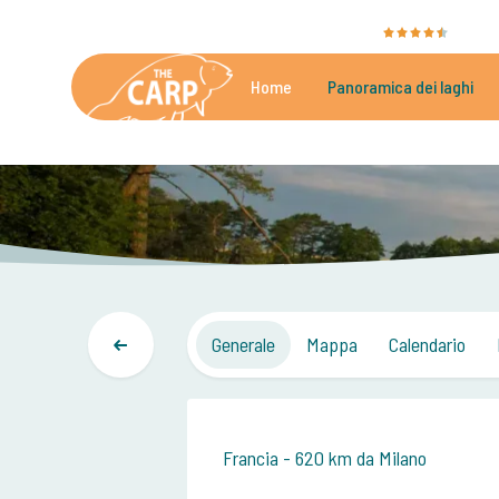
The Carp Specialist è valutato con
9,4
dalle3
Home
Panoramica dei laghi
Bellissimi laghi di carpfishing
Generale
Mappa
Calendario
Francia - 620 km da Milano