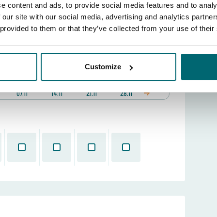
e content and ads, to provide social media features and to analy
ta
 our site with our social media, advertising and analytics partn
 delle postazioni?
Guarda la mappa del lago
 provided to them or that they’ve collected from your use of their
erita:
Customize
o
7 nov 2026 -
Settimana (sab - sab)
07.11
14.11
21.11
28.11