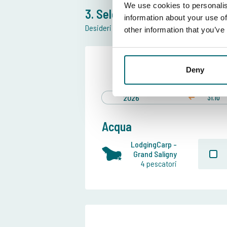
We use cookies to personalis
3. Seleziona postazione e da
information about your use of
Desideri maggiori informazioni sulla posizone
other information that you’ve
Data pref
Deny
31 ott
fin
2026
31.10
Acqua
LodgingCarp -
Grand Saligny
4 pescatori