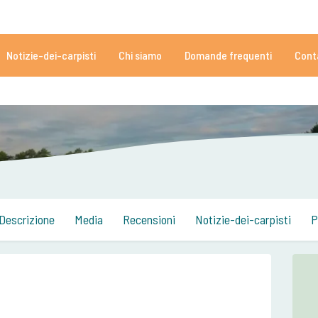
5050 recensioni
Ti serve aiuto?
Tél:
+
Notizie-dei-carpisti
Chi siamo
Domande frequenti
Cont
152.909 carpisti più che soddisfatti
Da dei carpisti, per altri carpis
Descrizione
Media
Recensioni
Notizie-dei-carpisti
P