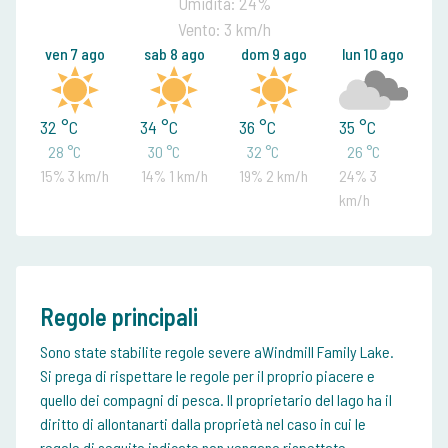
Umidità: 24%
Vento: 3 km/h
ven 7 ago
sab 8 ago
dom 9 ago
lun 10 ago
32 °C
34 °C
36 °C
35 °C
28 °C
30 °C
32 °C
26 °C
15% 3 km/h
14% 1 km/h
19% 2 km/h
24% 3
km/h
Regole principali
Sono state stabilite regole severe aWindmill Family Lake.
Si prega di rispettare le regole per il proprio piacere e
quello dei compagni di pesca. Il proprietario del lago ha il
diritto di allontanarti dalla proprietà nel caso in cui le
regole di seguito indicate non vengano rispettate.