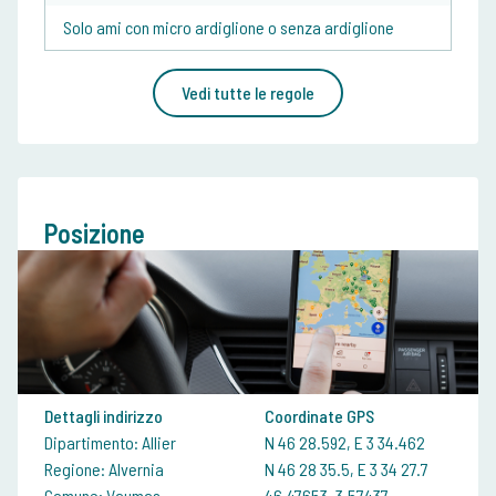
Solo ami con micro ardiglione o senza ardiglione
Vedi tutte le regole
Posizione
Dettagli indirizzo
Coordinate GPS
Dipartimento: Allier
N 46 28.592, E 3 34.462
Regione: Alvernia
N 46 28 35.5, E 3 34 27.7
Comune: Vaumas
46.47653, 3.57437