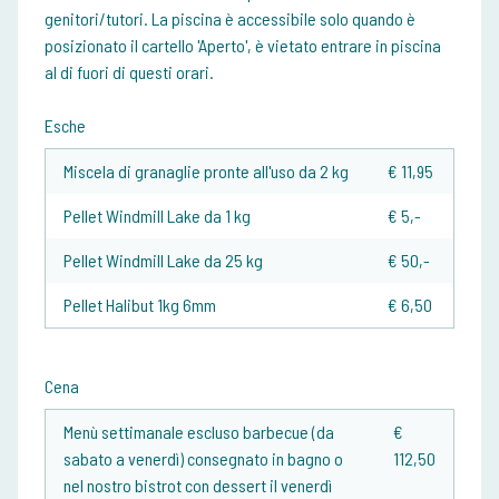
genitori/tutori. La piscina è accessibile solo quando è
posizionato il cartello 'Aperto', è vietato entrare in piscina
al di fuori di questi orari.
Esche
Miscela di granaglie pronte all'uso da 2 kg
€ 11,95
Pellet Windmill Lake da 1 kg
€ 5,-
Pellet Windmill Lake da 25 kg
€ 50,-
Pellet Halibut 1kg 6mm
€ 6,50
Cena
Menù settimanale escluso barbecue (da
€
sabato a venerdì) consegnato in bagno o
112,50
nel nostro bistrot con dessert il venerdì