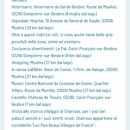
Veterinario: Veterinaire du Val de Besbre, Route de Moulins,
03290 Dompierre-sur-Besbre (8 miglia dal lago)
Ospedale: Hopital, 10 Avenue du General de Gaulle, 03006
Moulins (29 km dal lago)
Oltre a questi indirizzi utili, ci sono anche tante belle gite
possibili nella zona, come ad esempio:
Zoo/parco divertimenti: Le Pal, Saint-Pourçain-sur-Besbre,
03290 Dompierre-sur-Besbre (8 km dal lago)
Shopping: Moulins (27 km dal lago)
In canoa sull'Allier: Base de Canoe, 1 Chim. de Halage, 03000
Moulins (27 km dal lago)
Museo: Centre National du Costume de Scene, Quartier
Villars, Route de Montilly, 03000 Moulins (27 km dal lago)
Castello: Château de Thoury, 03290, Saint-Pourçain-sur-
Besbre (7 km dal lago)
Visita allo storico villaggio di Charroux, per i suoi bei
palazzi antichi e i suoi stretti vicoli, Charroux appartiene al
cosiddetto "Les Plus Beaux Villages de France",