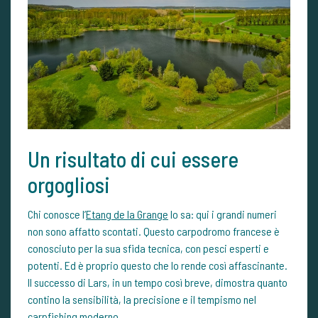
Un risultato di cui essere
orgogliosi
Chi conosce l’
Etang de la Grange
lo sa: qui i grandi numeri
non sono affatto scontati. Questo carpodromo francese è
conosciuto per la sua sfida tecnica, con pesci esperti e
potenti. Ed è proprio questo che lo rende così affascinante.
Il successo di Lars, in un tempo così breve, dimostra quanto
contino la sensibilità, la precisione e il tempismo nel
carpfishing moderno.