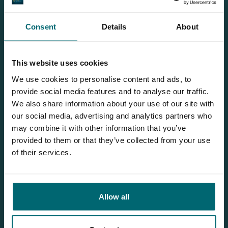
Newsletter
Iscriviti alla nostra newsletter gratuita e ricevi tutte le
Consent
Details
About
ultime notizie sulla pesca alla carpa da The Carp Specialist
direttamente nella tua casella di posta!
This website uses cookies
Iscriviti alla nostra newsletter gratuita
We use cookies to personalise content and ads, to
provide social media features and to analyse our traffic.
We also share information about your use of our site with
our social media, advertising and analytics partners who
Il nostro opuscolo
may combine it with other information that you’ve
Richiesta
il nostro opuscolo, e te lo
provided to them or that they’ve collected from your use
invieremo per posta!
of their services.
Allow all
ScopriEtang de la Grange