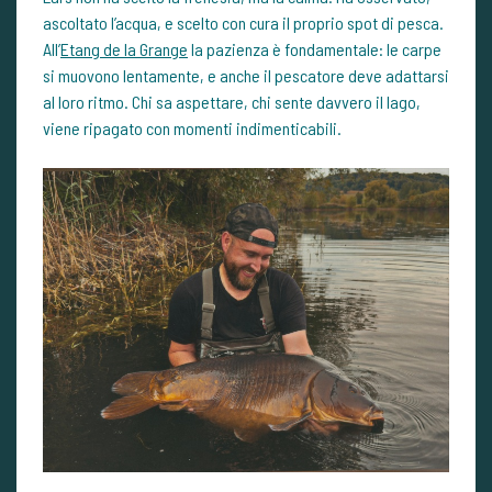
ascoltato l’acqua, e scelto con cura il proprio spot di pesca.
All’
Etang de la Grange
la pazienza è fondamentale: le carpe
si muovono lentamente, e anche il pescatore deve adattarsi
al loro ritmo. Chi sa aspettare, chi sente davvero il lago,
viene ripagato con momenti indimenticabili.