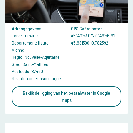
Adresgegevens
GPS Coördinaten
Land: Frankrijk
45°40'53.0"N 0°46'56.6"E
Departement: Haute-
45.681390, 0.782392
Vienne
Regio: Nouvelle-Aquitaine
Stad: Saint-Mathieu
Postcode: 87440
Straatnaam: Fonsoumagne
Bekijk de ligging van het betaalwater in Google
Maps