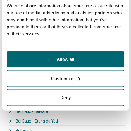
We also share information about your use of our site with
our social media, advertising and analytics partners who
1
2
3
4
5
6
7
8
may combine it with other information that you’ve
provided to them or that they’ve collected from your use
of their services.
Ons aanbod
Allow all
* NEW * Karperdroom - Artjeswiel
Customize
* NEW * Karperdroom - Extreme
Bel Eaux - Belforet
Deny
Bel Eaux - Belsaules
Bel Eaux - Belvare
Bel Eaux - Etang du Yeti
Bel'ecaille