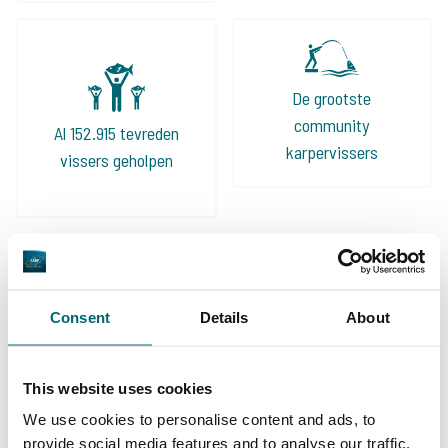
De grootste
community
Al 152.915 tevreden
karpervissers
vissers geholpen
Deze karpermerken gingen u al
voor!
Consent
Details
About
This website uses cookies
We use cookies to personalise content and ads, to
provide social media features and to analyse our traffic.