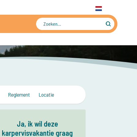
31 6 556 88 912
WhatsApp
+31 6 556 88 912
NL
Tienduizenden foto's en video's
Reglement
Locatie
Ja, ik wil deze
karpervisvakantie graag