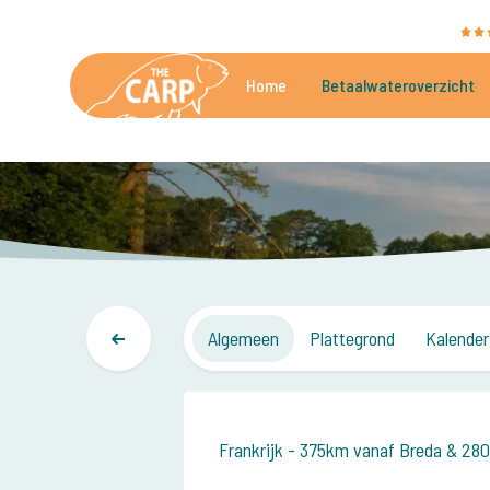
The Carp Specialist wordt beoordeeld met een
9,4
Home
Betaalwateroverzicht
De mooiste betaalwateren
Algemeen
Plattegrond
Kalender
Frankrijk - 375km vanaf Breda & 28