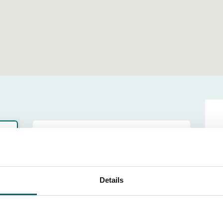
Selecteer stek
Kies eerst je favoriete stek en bekijk de
beschikbare periodes.
Details