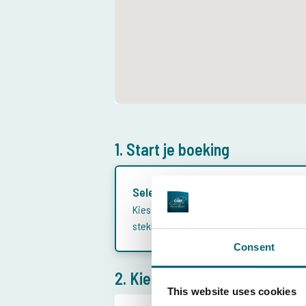
1. Start je boeking
Selecteer periode
Kies eerst een periode en bekijk welke
stekken beschikbaar zijn.
Consent
2. Kies gewenste reisperiode
This website uses cookies