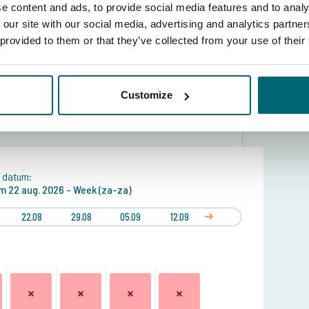
e content and ads, to provide social media features and to analy
ek (za-za)
 our site with our social media, advertising and analytics partn
15 aug. t/m 22 aug. 2026
 provided to them or that they’ve collected from your use of their
-08-2026
Customize
e stekken?
Bekijk de plattegrond
 datum:
/m
22 aug. 2026 -
Week (za-za)
22.08
29.08
05.09
12.09