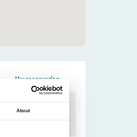
Uw reservering
U heeft
nog geen stek en
About
aankomstdatum
geselecteerd
.