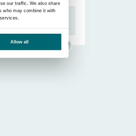
se our traffic. We also share
ers who may combine it with
Download de app van The Carp
 services.
Specialist!
Alles overzichtelijk
geregeld voor uw visvakantie
Bas van Klaveren
Allow all