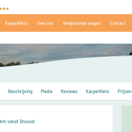
35020 beoordelingen
Heeft u hulp nodig?
Tel.
+
KarperKlets
Over ons
Veelgestelde vragen
Contact
Al meer dan 152.863 tevreden vissers
Voor én door karpervissers
Beschrijving
Media
Reviews
KarperKlets
Prijzen
0km vanaf Brussel