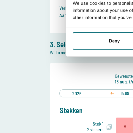
We use cookies to personalis
Verblijfsduur:
We
information about your use of
Aankomstdatum:
other information that you’ve
15
Deny
3. Selecteer stek en datum
Wilt u meer informatie over de ligging van d
Gewenste
15 aug.
t
2026
15.08
Stekken
Stek 1
2 vissers