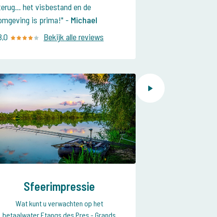
terug... het visbestand en de
omgeving is prima!
-
Michael
8,0
Bekijk alle reviews
Sfeerimpressie
Wat kunt u verwachten op het
betaalwater Etangs des Pres - Grands