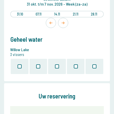
31 okt.
t/m
7 nov. 2026 -
Week (za-za)
31.10
07.11
14.11
21.11
28.11
Geheel water
Willow Lake
3 vissers
Uw reservering