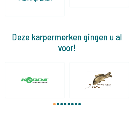
Deze karpermerken gingen u al
voor!
1
2
3
4
5
6
7
8