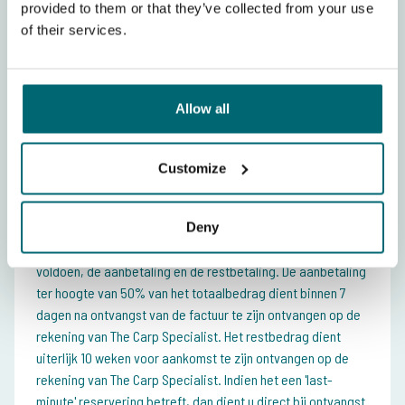
provided to them or that they’ve collected from your use
Week (zaterdag-zaterdag)
of their services.
Exclusieve afhuur van de gehele
€
bestemming (max. 3 vissers)
1.300
,-
Allow all
Per niet-visser
€
50,-
Customize
Betalingsvoorwaarden
Deny
U kunt de betaling van uw visvakantie in 2 termijnen
voldoen, de aanbetaling en de restbetaling. De aanbetaling
ter hoogte van 50% van het totaalbedrag dient binnen 7
dagen na ontvangst van de factuur te zijn ontvangen op de
rekening van The Carp Specialist. Het restbedrag dient
uiterlijk 10 weken voor aankomst te zijn ontvangen op de
rekening van The Carp Specialist. Indien het een 'last-
minute' reservering betreft, dan dient u direct bij ontvangst