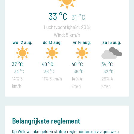
33 °C
31 °C
Luchtvochtigheid: 20%
Wind: 5 km/h
wo 12 aug.
do 13 aug.
vr 14 aug.
za 15 aug.
37 °C
40 °C
40 °C
34 °C
34 °C
36 °C
36 °C
32 °C
14% 5
11% 3 km/h
14% 4
26% 4
km/h
km/h
km/h
Belangrijkste reglement
Op Willow Lake gelden strikte reglementen en vragen we u