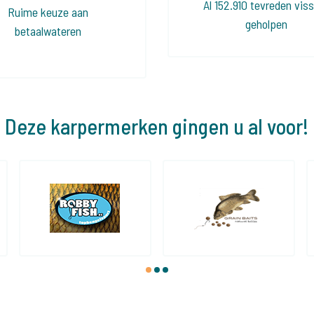
Al 152.910 tevreden vis
Ruime keuze aan
geholpen
betaalwateren
Deze karpermerken gingen u al voor!
1
2
3