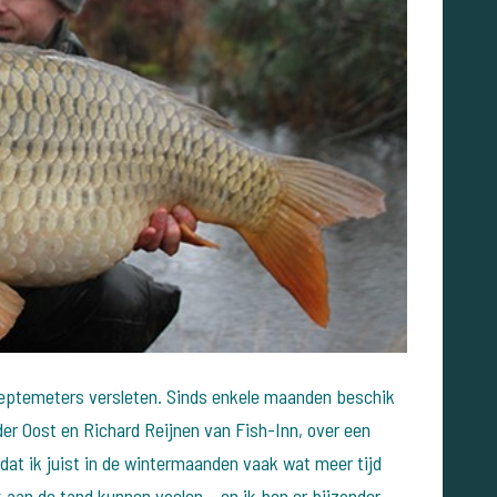
 dieptemeters versleten. Sinds enkele maanden beschik
der Oost en Richard Reijnen van Fish-Inn, over een
at ik juist in de wintermaanden vaak wat meer tijd
 aan de tand kunnen voelen... en ik ben er bijzonder