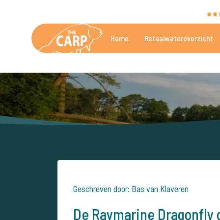
The Carp Specialist wordt beoordeeld met een
9,4
Home
Betaalwateroverzicht
De mooiste betaalwateren
Geschreven door: Bas van Klaveren
De Raymarine Dragonfly 