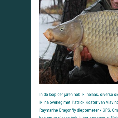
In de loop der jaren heb ik, helaas, diverse
ik, na overleg met Patrick Koster van Visvin
Raymarine Dragonfly dieptemeter / GPS. Omd
heb om te vissen heb ik het apparaat al flink