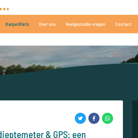
35055 beoordelingen
Heeft u hulp nodig?
Tel.
+
KarperKlets
Over ons
Veelgestelde vragen
Contact
Al meer dan 152.910 tevreden vissers
Voor én door karpervissers
dieptemeter & GPS: een