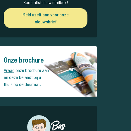
Specialist in uw mailbox!
Meld uzelf aan voor onze
nieuwsbrief
Onze brochure
Vraag
onze brochure aan
en deze belandt bij u
thuis op de deurmat.
Bas