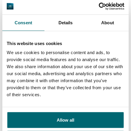
Algemeen
Faciliteiten
Consent
Details
About
9,4
9,3
This website uses cookies
We use cookies to personalise content and ads, to
provide social media features and to analyse our traffic.
Ons aanbod
Begeleiding
We also share information about your use of our site with
our social media, advertising and analytics partners who
may combine it with other information that you’ve
provided to them or that they’ve collected from your use
of their services.
Van onze klanten
Zowel zakelijk als privé boeken wij onze
visvakanties bij The Carp Specialist. Bas staat
Allow all
altijd voor je klaar en denkt graag met je mee