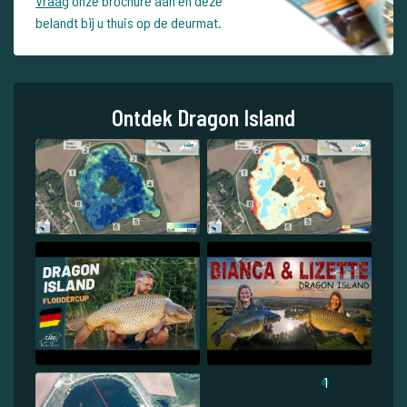
Vraag
onze brochure aan en deze
belandt bij u thuis op de deurmat.
Ontdek Dragon Island
1