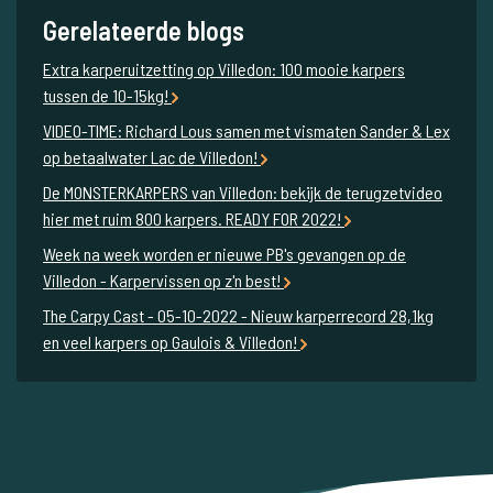
1
Bas
Wilt u meer informatie?
Wilt u meer informatie over dit betaalwater? Neem dan
gerust contact met ons op
NL
+31 344 66 48 06
info@thecarpspecialist.nl