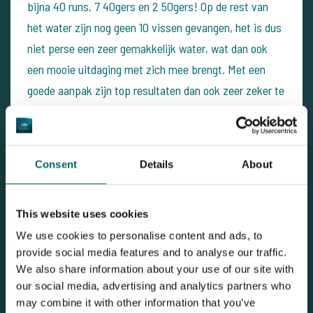
bijna 40 runs, 7 40gers en 2 50gers! Op de rest van
het water zijn nog geen 10 vissen gevangen, het is dus
niet perse een zeer gemakkelijk water, wat dan ook
een mooie uitdaging met zich mee brengt. Met een
goede aanpak zijn top resultaten dan ook zeer zeker te
behalen!
Als laatst maar niet het minste wil ik even vermelden
dat voeren absoluut niet leid tot vangen, doe dit met
Consent
Details
About
verstand! Helemaal in het voorjaar. Gebruik ligt
verteerbaar aas, of voer wanneer je goed vangt. Ook
This website uses cookies
deze week is hier een koppel mee de fout in gegaan en
We use cookies to personalise content and ads, to
hebben de gehele week niets gevangen. Als we in een
provide social media features and to analyse our traffic.
week 75kg hennep en 20 liter maden gebruiken, schrik
We also share information about your use of our site with
je er van hoeveel er naar de voorntjes gaat. Dit staat
our social media, advertising and analytics partners who
may combine it with other information that you’ve
totaal niet in vergelijking met boilies!