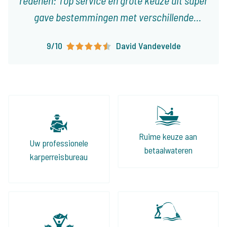
Algemeen
Faciliteiten
9,4
9,3
Ons aanbod
Begeleiding
Van onze klanten
Met karpervissen als passie, maar zonder
zeëen van tijd te hebben kies ik er heel vaak