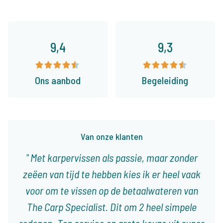
Daarom boekt u bij The Carp
Specialist
35086 vissers
hebben ons al beoordeeld
9,7
9,2