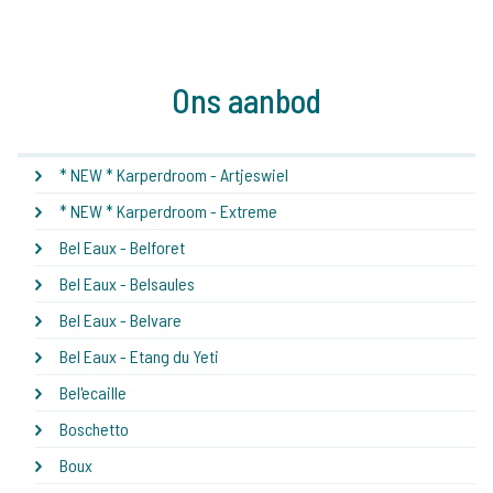
De grootste
community
Al 152.926 tevreden
karpervissers
vissers geholpen
Deze karpermerken gingen u al
voor!