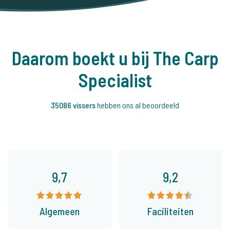
WhatsApp
+31 6 556 88 912
Gerelateerde blogs
Extra karperuitzetting op Villedon: 100 mooie karpers
tussen de 10-15kg!
VIDEO-TIME: Richard Lous samen met vismaten Sander & Lex
op betaalwater Lac de Villedon!
De MONSTERKARPERS van Villedon: bekijk de terugzetvideo
hier met ruim 800 karpers. READY FOR 2022!
Week na week worden er nieuwe PB's gevangen op de
Villedon - Karpervissen op z'n best!
The Carpy Cast - 05-10-2022 - Nieuw karperrecord 28,1kg
en veel karpers op Gaulois & Villedon!