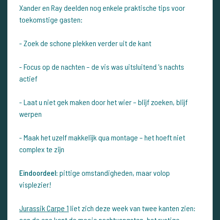
Xander en Ray deelden nog enkele praktische tips voor
toekomstige gasten:
- Zoek de schone plekken verder uit de kant
- Focus op de nachten – de vis was uitsluitend 's nachts
actief
- Laat u niet gek maken door het wier – blijf zoeken, blijf
werpen
- Maak het uzelf makkelijk qua montage – het hoeft niet
complex te zijn
Eindoordeel
: pittige omstandigheden, maar volop
visplezier!
Jurassik Carpe 1
liet zich deze week van twee kanten zien:
aan de ene kant de mooie nachtvangsten, het rustige