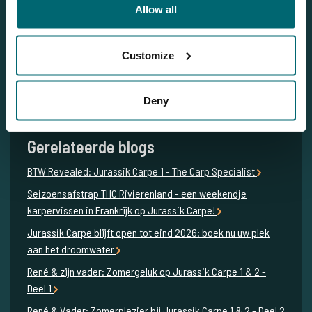
Allow all
NL
+31 344 66 48 06
info@thecarpspecialist.nl
Customize
WhatsApp
+31 6 556 88 912
Deny
Gerelateerde blogs
BTW Revealed: Jurassik Carpe 1 - The Carp Specialist
Seizoensafstrap THC Rivierenland - een weekendje
karpervissen in Frankrijk op Jurassik Carpe!
Jurassik Carpe blijft open tot eind 2026: boek nu uw plek
aan het droomwater
René & zijn vader: Zomergeluk op Jurassik Carpe 1 & 2 -
Deel 1
René & Vader: Zomerplezier bij Jurassik Carpe 1 & 2 - Deel 2