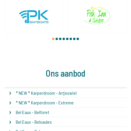
1
2
3
4
5
6
7
8
Ons aanbod
* NEW * Karperdroom - Artjeswiel
* NEW * Karperdroom - Extreme
Bel Eaux - Belforet
Bel Eaux - Belsaules