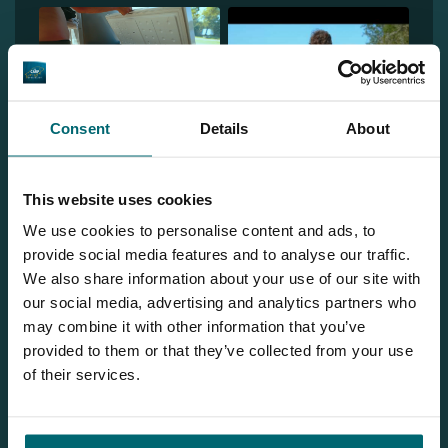
Consent
Details
About
1
This website uses cookies
We use cookies to personalise content and ads, to
provide social media features and to analyse our traffic.
We also share information about your use of our site with
Bas
our social media, advertising and analytics partners who
may combine it with other information that you’ve
provided to them or that they’ve collected from your use
Wilt u meer informatie?
of their services.
Wilt u meer informatie over dit betaalwater? Neem dan
gerust contact met ons op