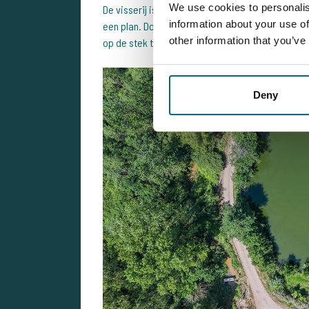
We use cookies to personalis
De visserij is uitdagend genoeg om spannend te b
information about your use of
een plan. Door rustig op te bouwen, goed te obse
other information that you’ve
op de stek te houden.
Deny