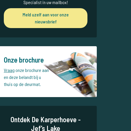
Specialist in uw mailbox!
Meld uzelf aan voor onze
nieuwsbrief
Onze brochure
Vraag
onze brochure aan
en deze belandt bij u
thuis op de deurmat.
Ontdek De Karperhoeve -
Jef's Lake