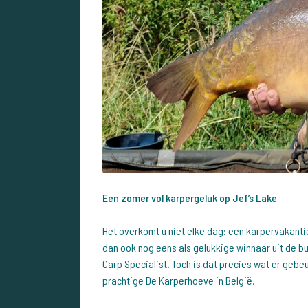
Een zomer vol karpergeluk op Jef’s Lake
Het overkomt u niet elke dag: een karpervakanti
dan ook nog eens als gelukkige winnaar uit de 
Carp Specialist. Toch is dat precies wat er gebeu
prachtige De Karperhoeve in België.