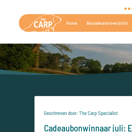
The Carp Specialist wordt beoordeeld met een
9,4
Home
Betaalwateroverzicht
De mooiste betaalwateren
Geschreven door: The Carp Specialist
Cadeaubonwinnaar juli: E