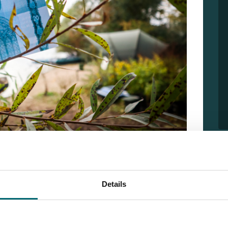
 zoete boilies in combinatie met kleine snowman-
Details
overkant.
Jef’s Lake
staat bekend om zijn actieve bestand
ok dit keer. Verschillende mooie karpers lieten zich
!