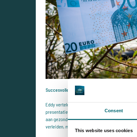
Succesvolle aanpak aan het water
Eddy vertelde ons dat hij vooral succes had met
Consent
presentaties, gevist op strakke lijnen langs de 
aan gezonde, strijdlustige vissen, en dat bleek o
verleiden, maar liefst 61 karpers en 8 meervallen
This website uses cookies