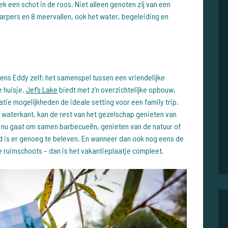
eek een schot in de roos. Niet alleen genoten zij van een
 karpers en 8 meervallen, ook het water, begeleiding en
ns Eddy zelf: het samenspel tussen een vriendelijke
e huisje.
Jef’s Lake
biedt met z’n overzichtelijke opbouw,
e mogelijkheden de ideale setting voor een family trip.
de waterkant, kan de rest van het gezelschap genieten van
t nu gaat om samen barbecueën, genieten van de natuur of
d is er genoeg te beleven. En wanneer dan ook nog eens de
 ruimschoots – dan is het vakantieplaatje compleet.