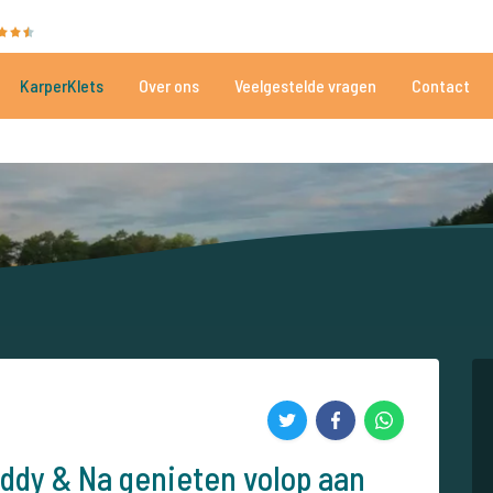
35051 beoordelingen
Heeft u hulp nodig?
Tel.
+
KarperKlets
Over ons
Veelgestelde vragen
Contact
Al meer dan 152.913 tevreden vissers
Voor én door karpervissers
ddy & Na genieten volop aan