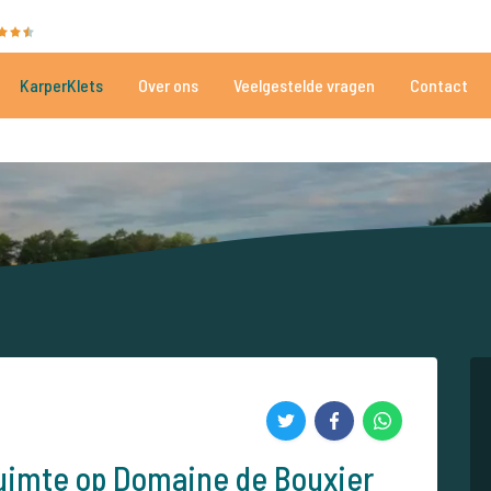
35030 beoordelingen
Heeft u hulp nodig?
Tel.
+
KarperKlets
Over ons
Veelgestelde vragen
Contact
Al meer dan 152.899 tevreden vissers
Voor én door karpervissers
ruimte op Domaine de Bouxier