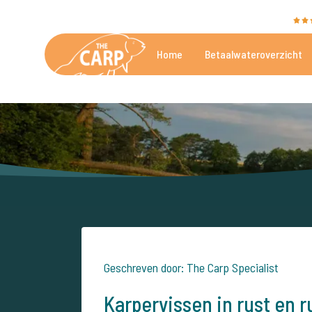
The Carp Specialist wordt beoordeeld met een
9,4
Home
Betaalwateroverzicht
De mooiste betaalwateren
Geschreven door: The Carp Specialist
Karpervissen in rust en 