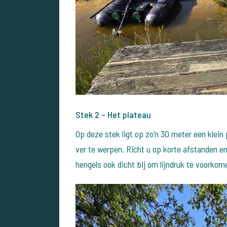
Stek 2 – Het plateau
Op deze stek ligt op zo’n 30 meter een klein 
ver te werpen. Richt u op korte afstanden en
hengels ook dicht bij om lijndruk te voorko