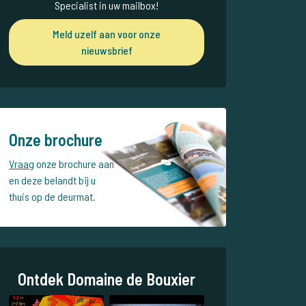
Specialist in uw mailbox!
Meld uzelf aan voor onze
nieuwsbrief
Onze brochure
Vraag
onze brochure aan
en deze belandt bij u
thuis op de deurmat.
Ontdek Domaine de Bouxier