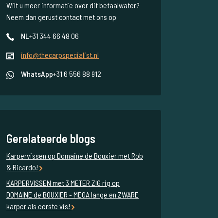
Wilt u meer informatie over dit betaalwater?
Neem dan gerust contact met ons op
NL
+31 344 66 48 06
info@thecarpspecialist.nl
WhatsApp
+31 6 556 88 912
Gerelateerde blogs
Karpervissen op Domaine de Bouxier met Rob
& Ricardo!
KARPERVISSEN met 3 METER ZIG rig op
DOMAINE de BOUXIER - MEGA lange en ZWARE
karper als eerste vis!