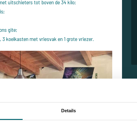
et uitschieters tot boven de 34 kilo;
is;
ons gite;
, 3 koelkasten met vriesvak en 1 grote vriezer.
Details