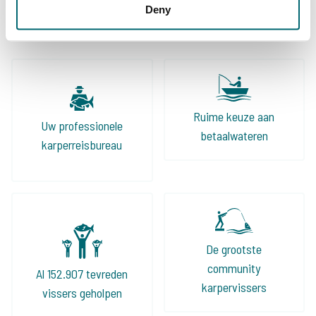
Deny
dat alles tot in de puntjes geregeld is. Zijn
aanbod is groot en divers, zo kunnen wij onze
klanten altijd wat leuks bieden!
Ruime keuze aan
Uw professionele
betaalwateren
karperreisbureau
De grootste
community
Al 152.907 tevreden
karpervissers
vissers geholpen