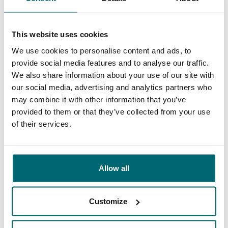
Ons aanbod
Begeleiding
This website uses cookies
We use cookies to personalise content and ads, to
provide social media features and to analyse our traffic.
We also share information about your use of our site with
Van onze klanten
our social media, advertising and analytics partners who
may combine it with other information that you’ve
Al ruim vier jaar doen wij als Hengelsport
provided to them or that they’ve collected from your use
Leiden jaarlijks diverse karper-trips met
of their services.
klanten naar binnen- en buitenland. Wij huren
dan één of meerdere wateren af om met onze
Allow all
klanten naar toe te gaan. Vanaf dag 1 is The
Carp Specialist hierin onze partner. Bij The
Customize
Carp Specialist weet je dat je niet voor
9/10
Robert & Martijn
onaangename verassingen komt te staan en