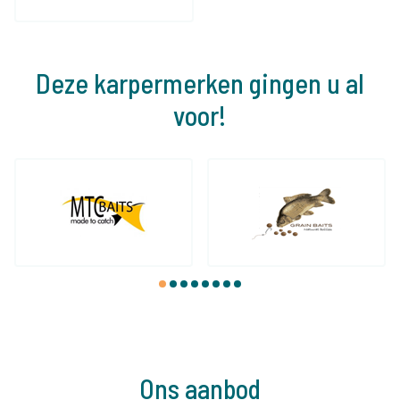
Deze karpermerken gingen u al
voor!
1
2
3
4
5
6
7
8
Ons aanbod