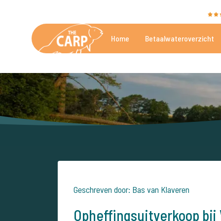
The Carp Specialist wordt beoordeeld met een
9,4
Home
Betaalwateroverzicht
De mooiste betaalwateren
Geschreven door: Bas van Klaveren
Opheffingsuitverkoop bi