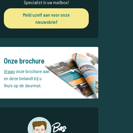
Specialist in uw mailbox!
Meld uzelf aan voor onze
nieuwsbrief
Onze brochure
Vraag
onze brochure aan
en deze belandt bij u
thuis op de deurmat.
Bas