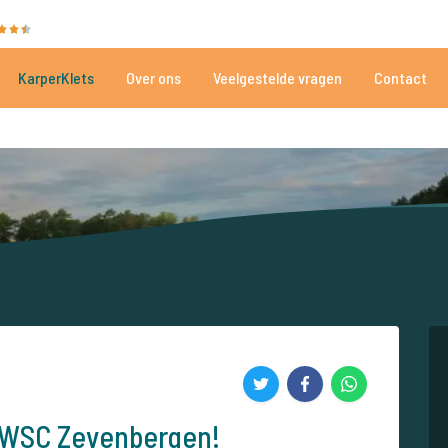
35025 beoordelingen
Heeft u hulp nodig?
Tel.
+
KarperKlets
Over ons
Veelgestelde vragen
Contact
Al meer dan 152.874 tevreden vissers
Voor én door karpervissers
j WSC Zevenbergen!