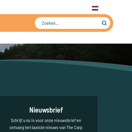
31 6 556 88 912
WhatsApp
+31 6 556 88 912
NL
Tienduizenden foto's en video's
Nieuwsbrief
Schrijf u nu in voor onze nieuwsbrief en
ontvang het laatste nieuws van The Carp