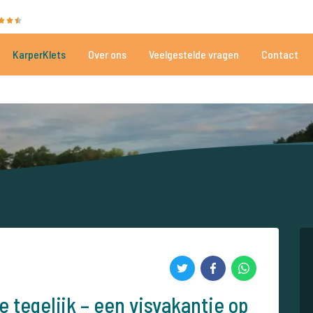
35025 beoordelingen
Heeft u hulp nodig?
Tel.
+
KarperKlets
Over ons
Veelgestelde vragen
Contact
Al meer dan 152.874 tevreden vissers
Voor én door karpervissers
 tegelijk – een visvakantie op