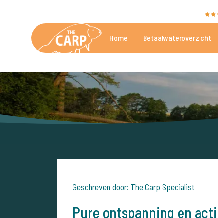
The Carp Specialist wordt beoordeeld met een
9,4
Home
Betaalwateroverzicht
De mooiste betaalwateren
Geschreven door: The Carp Specialist
Pure ontspanning en actie