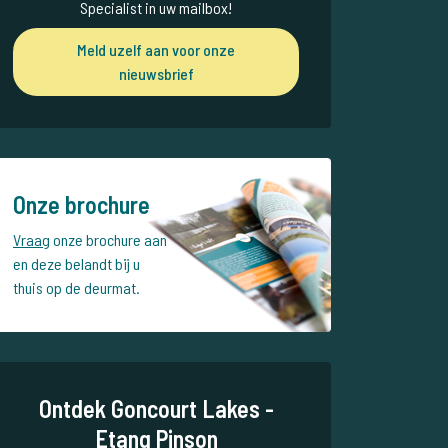
Specialist in uw mailbox!
Meld uzelf aan voor onze
nieuwsbrief
Onze brochure
Vraag
onze brochure aan
en deze belandt bij u
thuis op de deurmat.
Ontdek Goncourt Lakes -
Etang Pinson