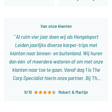
Van onze klanten
Al ruim vier jaar doen wij als Hengelsport
Leiden jaarlijks diverse karper-trips met
klanten naar binnen- en buitenland. Wij huren
dan één of meerdere wateren af om met onze
klanten naar toe te gaan. Vanaf dag 1 is The
Carp Specialist hierin onze partner. Bij The
Carp Specialist weet je dat je niet voor
9/10
Robert & Martijn
onaangename verassingen komt te staan en
dat alles tot in de puntjes geregeld is. Zijn
aanbod is groot en divers, zo kunnen wij onze