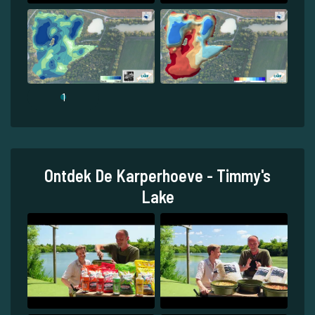
1
Ontdek De Karperhoeve - Timmy's
Lake