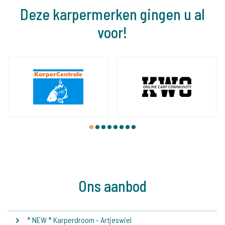
Deze karpermerken gingen u al
voor!
1
2
3
4
5
6
7
8
Ons aanbod
* NEW * Karperdroom - Artjeswiel