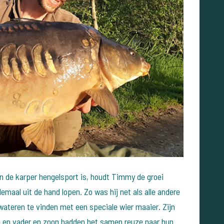
an de karper hengelsport is, houdt Timmy de groei
lemaal uit de hand lopen. Zo was hij net als alle andere
ateren te vinden met een speciale wier maaier. Zijn
e en vader en zoon hadden het samen reuze naar hun