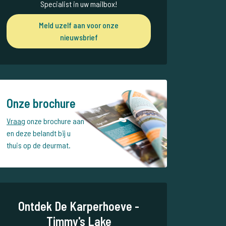
Specialist in uw mailbox!
Meld uzelf aan voor onze
nieuwsbrief
Onze brochure
Vraag
onze brochure aan
en deze belandt bij u
thuis op de deurmat.
Ontdek De Karperhoeve -
Timmy's Lake