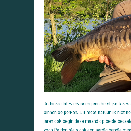
Ondanks dat wiervisserij een heerlijke tak v
binnen de perken. Dit moet natuurlijk niet he
jaren ook begin deze maand op beide betaalw
zoon Raiden hielp ook een aardig handje me