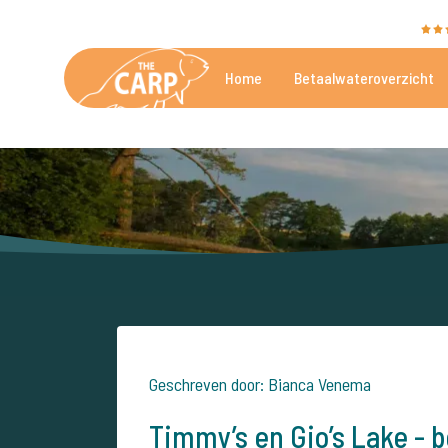
The Carp Specialist wordt beoordeeld met een
9,4
Home
Betaalwateroverzicht
De mooiste betaalwateren
Geschreven door: Bianca Venema
Timmy’s en Gio’s Lake - 