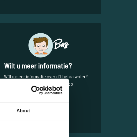
Bas
Wilt u meer informatie?
Wilt u meer informatie over dit betaalwater?
Neem dan gerust contact met ons op
NL
+31 344 66 48 06
info@thecarpspecialist.nl
About
WhatsApp
+31 6 556 88 912