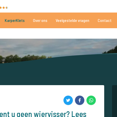
35025 beoordelingen
Heeft u hulp nodig?
Tel.
+
KarperKlets
Over ons
Veelgestelde vragen
Contact
Al meer dan 152.874 tevreden vissers
Voor én door karpervissers
bent u geen wiervisser? Lees