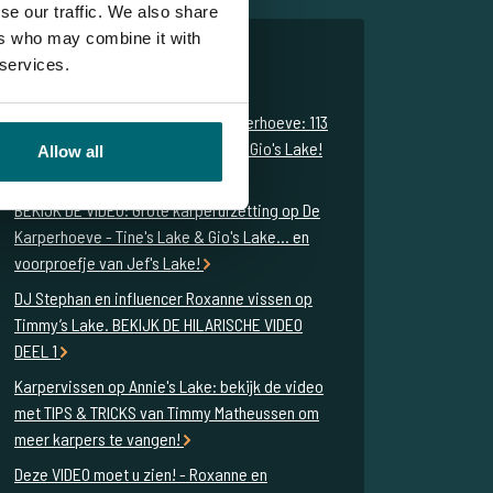
se our traffic. We also share
ers who may combine it with
 services.
Gerelateerde blogs
Flinke karperuitzetting op De Karperhoeve: 113
karpers uitgezet op Tine's Lake en Gio's Lake!
Allow all
BEKIJK DE VIDEO: Grote karperuizetting op De
Karperhoeve - Tine's Lake & Gio's Lake... en
voorproefje van Jef's Lake!
DJ Stephan en influencer Roxanne vissen op
Timmy’s Lake. BEKIJK DE HILARISCHE VIDEO
DEEL 1
Karpervissen op Annie's Lake: bekijk de video
met TIPS & TRICKS van Timmy Matheussen om
meer karpers te vangen!
Deze VIDEO moet u zien! - Roxanne en