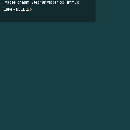
“vaderlichaam” Stephan vissen op Timmy’s
Lake - DEEL 2!