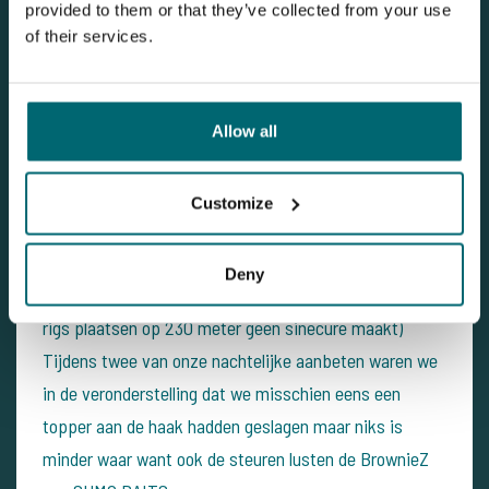
provided to them or that they’ve collected from your use
of their services.
Allow all
Customize
Ook worden we geconfronteerd met een heel ander
weer type dan de eerste week want regen en wind
Deny
steken heel regelmatig de kop op. (wat het drillen en
rigs plaatsen op 230 meter geen sinecure maakt)
Tijdens twee van onze nachtelijke aanbeten waren we
in de veronderstelling dat we misschien eens een
topper aan de haak hadden geslagen maar niks is
minder waar want ook de steuren lusten de BrownieZ