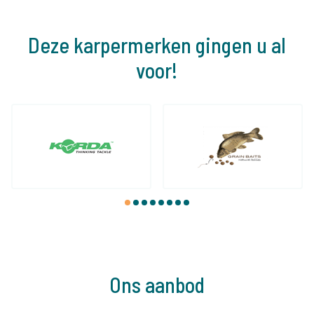
Deze karpermerken gingen u al
voor!
1
2
3
4
5
6
7
8
Ons aanbod