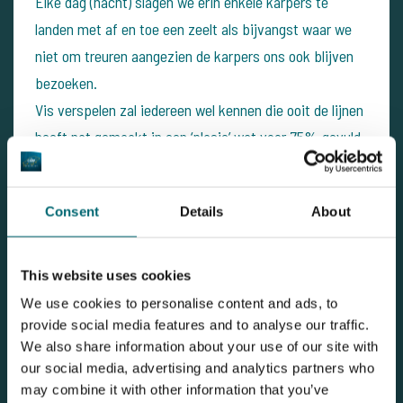
Elke dag (nacht) slagen we erin enkele karpers te
landen met af en toe een zeelt als bijvangst waar we
niet om treuren aangezien de karpers ons ook blijven
bezoeken.
Vis verspelen zal iedereen wel kennen die ooit de lijnen
heeft nat gemaakt in een ‘plasje’ wat voor 75% gevuld
is met wiergroei.
Consent
Details
About
Wat wel opviel was dat alle aanbeten steeds van de
zelfde hengel kwamen wat eigenlijk ook niet zo vreemd
is voor de meeste onder ons.
This website uses cookies
We use cookies to personalise content and ads, to
provide social media features and to analyse our traffic.
We also share information about your use of our site with
our social media, advertising and analytics partners who
may combine it with other information that you’ve