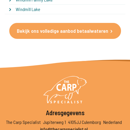
Windmill Lake
Bekijk ons volledige aanbod betaalwateren
Adresgegevens
The Carp Specialist
Jupiterweg 1
4105JJ Culemborg
Nederland
info@thecarpspecialist.nl