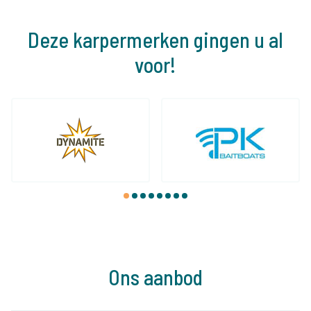
Deze karpermerken gingen u al
voor!
1
2
3
4
5
6
7
8
Ons aanbod