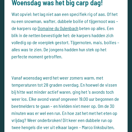
Woensdag was het big carp dag!
Wat opviel: het lag niet aan een specifiek rig of aas. Of het
nu een snowman, wafter, dubbele boilie of tijgernoot was –
de karpers op
Domaine du Oulenbach
beten op alles. Een
blik in de netten bevestigde het: de karpers hadden zich
volledig op de voerplek gestort. Tijgernoten, mais, boilies –
alles was te zien. De jongens hadden hun stek op het
perfecte moment getroffen.
Vanaf woensdag werd het weer zomers warm, met
temperaturen tot 28 graden overdag. En hoewel de vissen
bij hitte wat minder actief waren, ging het 's avonds toch
weer los. Elke avond vanaf ongeveer 19.00 uur begonnen de
beetmelders te gaan – en hielden niet meer op. Om de 30
minuten was er wel een run. En hoe zat het met het eten op
vrijdag? Weer onderbroken! Dit keer een dubbele run op
twee hengels die ver uit elkaar lagen – Marco linksbuiten,