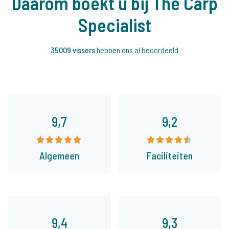
Daarom boekt u bij The Carp
Specialist
35009 vissers
hebben ons al beoordeeld
9,7
9,2
Algemeen
Faciliteiten
9,4
9,3