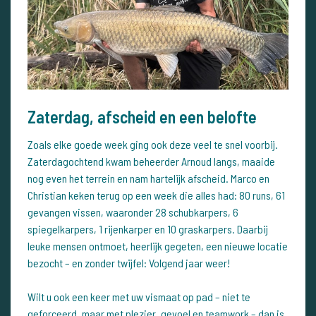
Zaterdag, afscheid en een belofte
Zoals elke goede week ging ook deze veel te snel voorbij.
Zaterdagochtend kwam beheerder Arnoud langs, maaide
nog even het terrein en nam hartelijk afscheid. Marco en
Christian keken terug op een week die alles had: 80 runs, 61
gevangen vissen, waaronder 28 schubkarpers, 6
spiegelkarpers, 1 rijenkarper en 10 graskarpers. Daarbij
leuke mensen ontmoet, heerlijk gegeten, een nieuwe locatie
bezocht – en zonder twijfel: Volgend jaar weer!
Wilt u ook een keer met uw vismaat op pad – niet te
geforceerd, maar met plezier, gevoel en teamwork – dan is