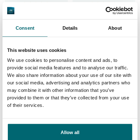
Algemeen
Faciliteiten
Consent
Details
About
This website uses cookies
9,4
9,3
We use cookies to personalise content and ads, to
provide social media features and to analyse our traffic.
We also share information about your use of our site with
Ons aanbod
Begeleiding
our social media, advertising and analytics partners who
may combine it with other information that you’ve
provided to them or that they’ve collected from your use
of their services.
Van onze klanten
Ik ben karpervisser in hart en nieren en boek
Allow all
sinds een jaar of 5 mijn visvakanties bij The