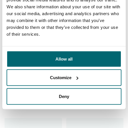
The Carp Specialist: bien
We also share information about your use of our site with
our social media, advertising and analytics partners who
sûr!
may combine it with other information that you’ve
provided to them or that they’ve collected from your use
of their services.
35030 carpistes
nous ont déjà évalué
Allow all
9,7
9,2
Customize
Général
Les installations
Deny