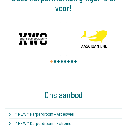
voor!
1
2
3
4
5
6
7
8
Ons aanbod
* NEW * Karperdroom - Artjeswiel
* NEW * Karperdroom - Extreme