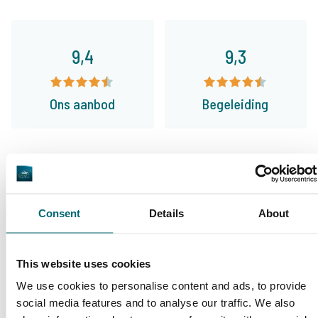
9,4
9,3
Ons aanbod
Begeleiding
Van onze klanten
100% betrouwbaar, vriendelijk en
Consent
Details
About
behulpzaam, interessante locaties en de
juiste info. Toonaangevend in zijn sector en
This website uses cookies
mijn nr. 1 keuze voor het boeken van een
We use cookies to personalise content and ads, to provide
social media features and to analyse our traffic. We also
visvakantie!