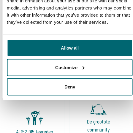
share information about your use of our site with our social
media, advertising and analytics partners who may combine
10/10
Alijn Danau
it with other information that you’ve provided to them or that
they’ve collected from your use of their services.
Allow all
Ruime keuze aan
Customize
Uw professionele
betaalwateren
karperreisbureau
Deny
De grootste
community
Al 152.915 tevreden