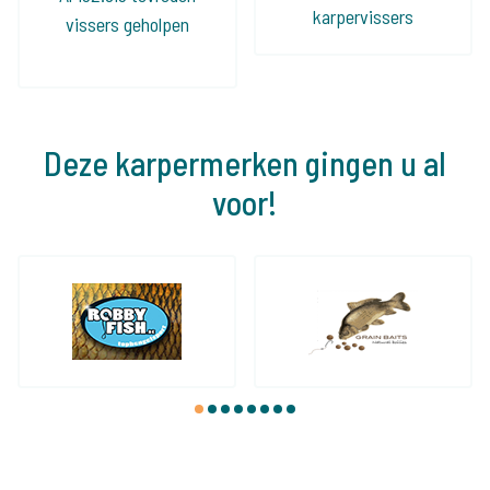
karpervissers
vissers geholpen
Deze karpermerken gingen u al
voor!
1
2
3
4
5
6
7
8