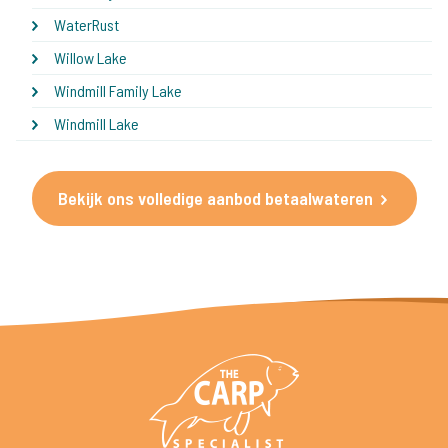
WaterRust
Willow Lake
Windmill Family Lake
Windmill Lake
Bekijk ons volledige aanbod betaalwateren