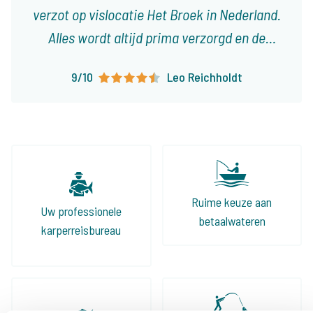
verzot op vislocatie Het Broek in Nederland.
Alles wordt altijd prima verzorgd en de
reisdocumenten zijn ruim op tijd en zeer
9/10
Leo Reichholdt
overzichtelijk. Er staan al weer verschillende
trips in de planning en ik kijk er enorm naar
uit!
Ruime keuze aan
Uw professionele
betaalwateren
karperreisbureau