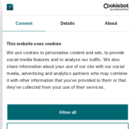
De grootste
community
Al 152.899 tevreden
Consent
Details
About
karpervissers
vissers geholpen
This website uses cookies
We use cookies to personalise content and ads, to provide
social media features and to analyse our traffic. We also
Deze karpermerken gingen u al
share information about your use of our site with our social
voor!
media, advertising and analytics partners who may combine
it with other information that you’ve provided to them or that
they’ve collected from your use of their services.
Allow all
1
2
3
4
5
6
7
8