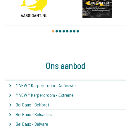
1
2
3
4
5
6
7
8
Ons aanbod
* NEW * Karperdroom - Artjeswiel
* NEW * Karperdroom - Extreme
Bel Eaux - Belforet
Bel Eaux - Belsaules
Bel Eaux - Belvare