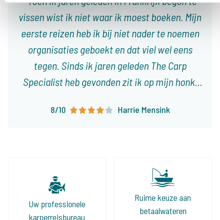
Toen ik jaren geleden in Frankrijk begon te
vissen wist ik niet waar ik moest boeken. Mijn
eerste reizen heb ik bij niet nader te noemen
organisaties geboekt en dat viel wel eens
tegen. Sinds ik jaren geleden The Carp
Specialist heb gevonden zit ik op mijn honk,
met 3 tot 4 reizen per jaar weet ik dat het
8/10
Harrie Mensink
altijd goed is of goed komt. Er vallen steeds
meer nietszeggende wateren af en er komen
mooie voor terug, zowel voor de tent als de
volledig ingerichte huizen aan het water. Ook
het vissen met een groep vind ik geweldig, dit
jaar gaan we zelfs 2 keer op pad met zijn
Ruime keuze aan
Uw professionele
allen!
betaalwateren
karperreisbureau