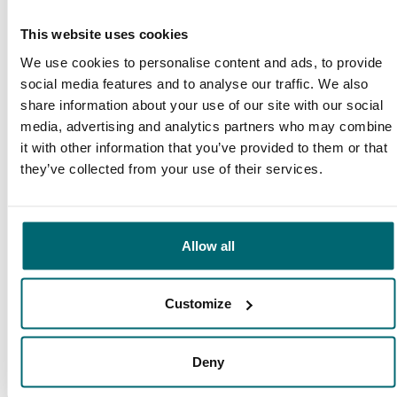
9,7
9,2
This website uses cookies
We use cookies to personalise content and ads, to provide
Algemeen
Faciliteiten
social media features and to analyse our traffic. We also
share information about your use of our site with our social
media, advertising and analytics partners who may combine
it with other information that you’ve provided to them or that
they’ve collected from your use of their services.
9,4
9,3
Allow all
Ons aanbod
Begeleiding
Customize
Van onze klanten
Deny