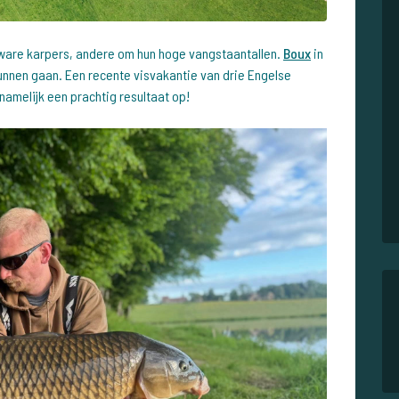
are karpers, andere om hun hoge vangstaantallen.
Boux
in
kunnen gaan. Een recente visvakantie van drie Engelse
namelijk een prachtig resultaat op!