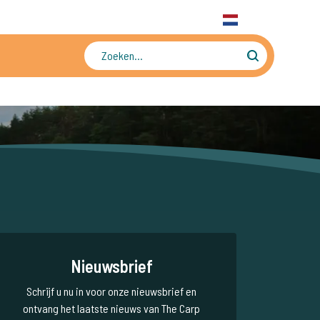
31 6 556 88 912
WhatsApp
+31 6 556 88 912
NL
Tienduizenden foto's en video's
Nieuwsbrief
Schrijf u nu in voor onze nieuwsbrief en
ontvang het laatste nieuws van The Carp