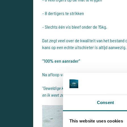
- 8 dertigers te strikken
- Slechts één vis bleef onder de 15kg.
Dat zegt veel over de kwaliteit van het bestand
kans op een echte uitschieter is altijd aanwezig.
"100% een aanrader"
Na afloop van de karpervisvakantie was Damien 
"Geweldige kwaliteit vissen, absoluut een water 
en ik weet zeker dat we terugkomen."
Consent
This website uses cookies