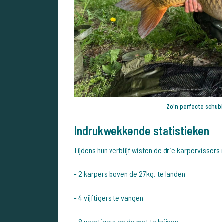
Zo'n perfecte schub
Indrukwekkende statistieken
Tijdens hun verblijf wisten de drie karpervissers 
- 2 karpers boven de 27kg. te landen
- 4 vijftigers te vangen
- 8 veertigers op de mat te krijgen