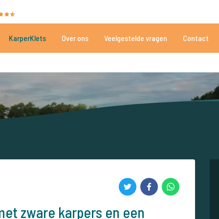
35081 beoordelingen
Heeft u hulp nodig?
Tel.
+
KarperKlets
Over ons
Veelgestelde vragen
Contact
Al meer dan 152.915 tevreden vissers
Voor én door karpervissers
 met zware karpers en een