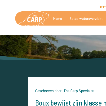
The Carp Specialist wordt beoordeeld met een
9,4
Home
Betaalwateroverzicht
De mooiste betaalwateren
Geschreven door: The Carp Specialist
Boux bewijst zijn klasse