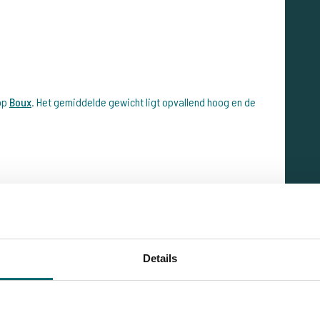
 op
Boux
. Het gemiddelde gewicht ligt opvallend hoog en de
lovend over het betaalwater:
dat ik iedereen kan aanbevelen. Het bestand is indrukwekkend
Details