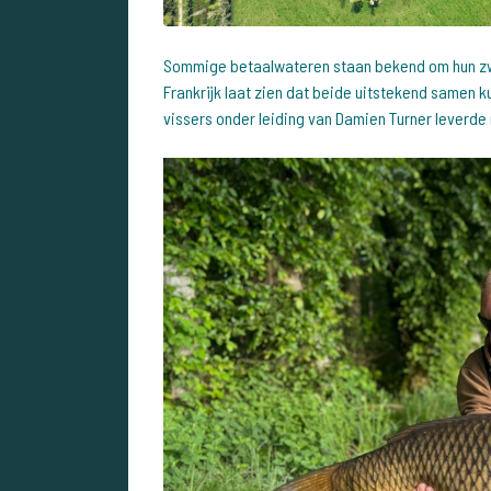
Sommige betaalwateren staan bekend om hun zw
Frankrijk laat zien dat beide uitstekend samen 
vissers onder leiding van Damien Turner leverde 