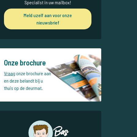
Specialist in uw mailbox!
Meld uzelf aan voor onze
nieuwsbrief
Onze brochure
Vraag
onze brochure aan
en deze belandt bij u
thuis op de deurmat.
Bas