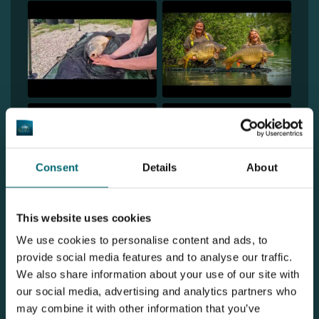
Consent
Details
About
1
This website uses cookies
We use cookies to personalise content and ads, to
provide social media features and to analyse our traffic.
We also share information about your use of our site with
Ontdek De Karperhoeve - Timmy's
our social media, advertising and analytics partners who
may combine it with other information that you’ve
Lake