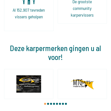
De grootste
community
Al 152.907 tevreden
karpervissers
vissers geholpen
Deze karpermerken gingen u al
voor!
1
2
3
4
5
6
7
8