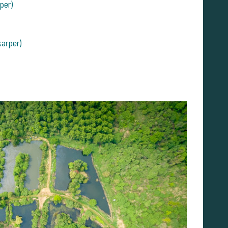
per)
karper)