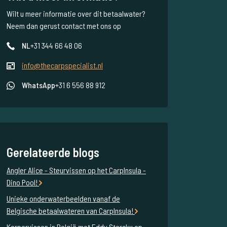
Wilt u meer informatie over dit betaalwater?
Neem dan gerust contact met ons op
NL
+31 344 66 48 06
info@thecarpspecialist.nl
WhatsApp
+31 6 556 88 912
Gerelateerde blogs
Angler Alice - Steurvissen op het CarpInsula -
Dino Pool!
Unieke onderwaterbeelden vanaf de
Belgische betaalwateren van CarpInsula!
Karpervissen in België met Eddy Sterckx op