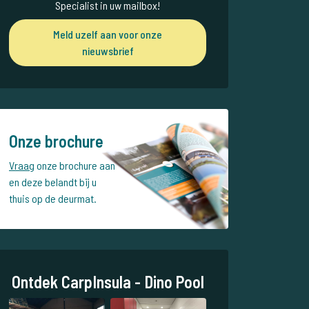
Specialist in uw mailbox!
Meld uzelf aan voor onze
nieuwsbrief
Onze brochure
Vraag
onze brochure aan
en deze belandt bij u
thuis op de deurmat.
Ontdek CarpInsula - Dino Pool