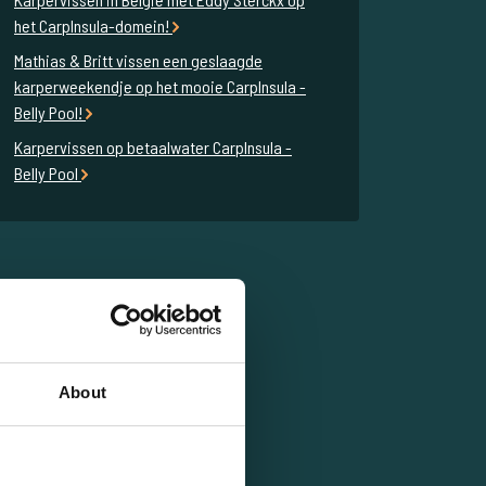
het CarpInsula-domein!
Mathias & Britt vissen een geslaagde
karperweekendje op het mooie CarpInsula -
Belly Pool!
Karpervissen op betaalwater CarpInsula -
Belly Pool
About