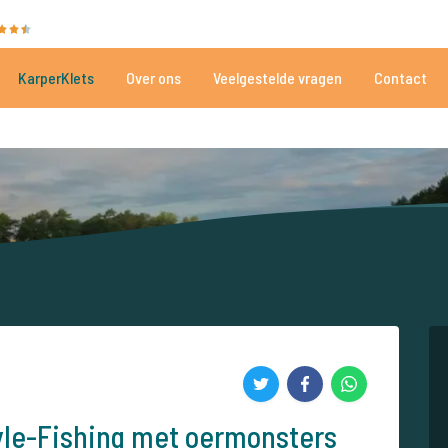
35081 beoordelingen
Heeft u hulp nodig?
Tel.
+
KarperKlets
Over ons
Veelgestelde vragen
Contact
Al meer dan 152.915 tevreden vissers
Voor én door karpervissers
tyle-Fishing met oermonsters