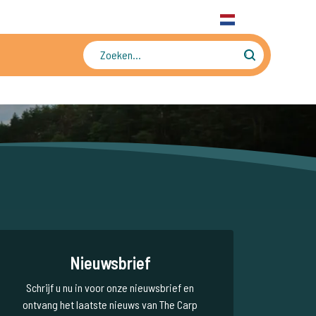
31 6 556 88 912
WhatsApp
+31 6 556 88 912
NL
Tienduizenden foto's en video's
Nieuwsbrief
Schrijf u nu in voor onze nieuwsbrief en
ontvang het laatste nieuws van The Carp