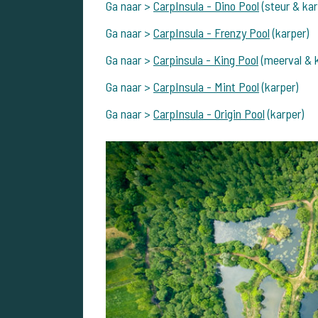
Ga naar >
CarpInsula - Dino Pool
(steur & kar
Ga naar >
CarpInsula - Frenzy Pool
(karper)
Ga naar >
Carpinsula - King Pool
(meerval & 
Ga naar >
CarpInsula - Mint Pool
(karper)
Ga naar >
CarpInsula - Origin Pool
(karper)