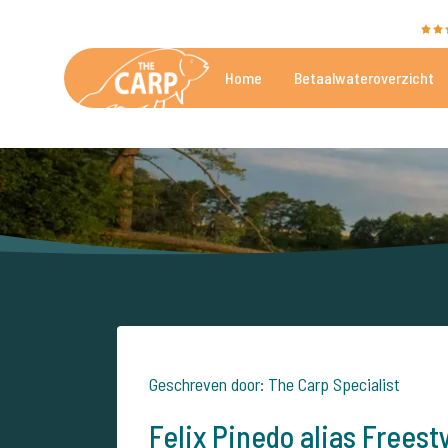
The Carp Specialist wordt beoordeeld met een
9,4
Home
Betaalwateroverzicht
De mooiste betaalwateren
Geschreven door: The Carp Specialist
Felix Pinedo alias Frees