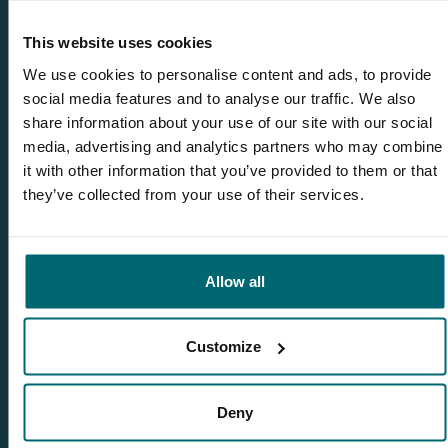
This website uses cookies
We use cookies to personalise content and ads, to provide
Gerelateerde blogs
social media features and to analyse our traffic. We also
The Carpy Cast - 16-02-2022 - 6 nieuwe DIEPTEKAARTEN van
share information about your use of our site with our social
onze betaalwateren en karperuitzettingen!
media, advertising and analytics partners who may combine
it with other information that you’ve provided to them or that
The Carpy Cast - 23-02-2022 - 2 SPIEGELKARPERS VAN 30 &
they’ve collected from your use of their services.
33kg, 2x 29kg en 9 karpers boven de 20kg in 1 sessie!
The Carpy Cast - 02-03-2022 - 1,20M+ GRASKARPERS en
uitzetting
Allow all
The Carpy Cast - 09-03-2022 - Versoepeling Franse Corona-
regels en mooie winterse karpervangsten!
The Carpy Cast - 16-03-2022 - LIVE vanaf Etang des Gaulois
Customize
- GROTE KARPERS :-)
Deny