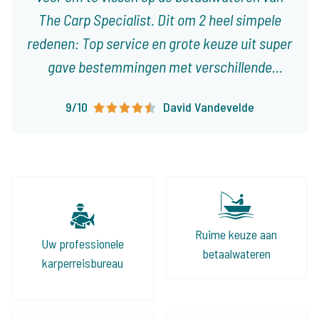
The Carp Specialist. Dit om 2 heel simpele
redenen: Top service en grote keuze uit super
gave bestemmingen met verschillende
karakteristieken! Ieder type visser vindt er
9/10
David Vandevelde
visvakanties die op het lijf geschreven zijn!
Ruime keuze aan
Uw professionele
betaalwateren
karperreisbureau