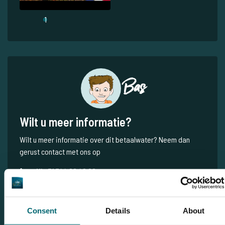
1
Bas
Wilt u meer informatie?
Wilt u meer informatie over dit betaalwater? Neem dan
gerust contact met ons op
NL
+31 344 66 48 06
info@thecarpspecialist.nl
WhatsApp
+31 6 556 88 912
Consent
Details
About