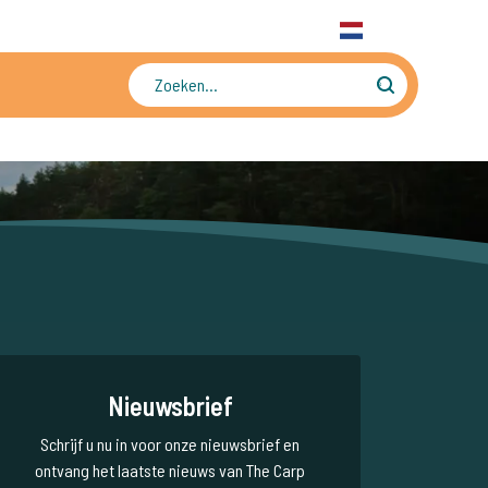
31 6 556 88 912
WhatsApp
+31 6 556 88 912
NL
Tienduizenden foto's en video's
Nieuwsbrief
Schrijf u nu in voor onze nieuwsbrief en
ontvang het laatste nieuws van The Carp