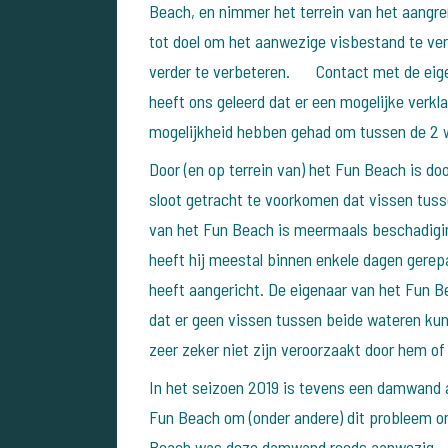
Beach, en nimmer het terrein van het aangre
tot doel om het aanwezige visbestand te ve
verder te verbeteren. Contact met de eige
heeft ons geleerd dat er een mogelijke verkla
mogelijkheid hebben gehad om tussen de 2
Door (en op terrein van) het Fun Beach is do
sloot getracht te voorkomen dat vissen tuss
van het Fun Beach is meermaals beschadigin
heeft hij meestal binnen enkele dagen gerep
heeft aangericht. De eigenaar van het Fun Be
dat er geen vissen tussen beide wateren ku
zeer zeker niet zijn veroorzaakt door hem of
In het seizoen 2019 is tevens een damwand a
Fun Beach om (onder andere) dit probleem o
Beach was deze damwand reeds aanwezig.