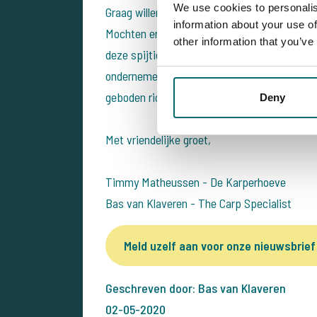
We use cookies to personalis
Graag willen we nogmaals benadrukken dat er 
information about your use of
Mochten er (negatieve) uitlatingen gedaan w
other information that you’ve
deze spijtige gebeurtenis, dan behouden we 
ondernemen. We vertrouwen erop hier een p
geboden richting de leden van HSV de Lo
Deny
Met vriendelijke groet,
Timmy Matheussen - De Karperhoeve
Bas van Klaveren - The Carp Specialist
Meld uzelf aan voor onze nieuwsbrief
Geschreven door: Bas van Klaveren
02-05-2020