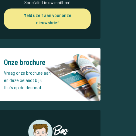
Specialist in uw mailbox!
Meld uzelf aan voor onze
nieuwsbrief
Onze brochure
Vraag
onze brochure aan
en deze belandt bij u
thuis op de deurmat.
Bas