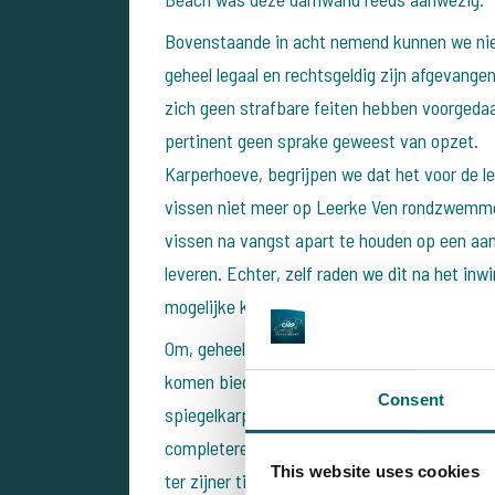
Bovenstaande in acht nemend kunnen we nie
geheel legaal en rechtsgeldig zijn afgevange
zich geen strafbare feiten hebben voorgedaan
pertinent geen sprake geweest van opzet. 
Karperhoeve, begrijpen we dat het voor de led
vissen niet meer op Leerke Ven rondzwemme
vissen na vangst apart te houden op een aan
leveren. Echter, zelf raden we dit na het inw
mogelijke kruisbesmetting met parasieten, 
Om, geheel op eigen initiatief en zonder ju
komen bieden we graag voor komende winter 
Consent
spiegelkarpers van onze vaste viskweker om
completeren. We tonen ons hiermee betrokke
This website uses cookies
ter zijner tijd graag van het bestuur van 