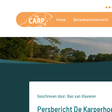
The Carp Specialist wordt beoordeeld met een
9,4
Home
Betaalwateroverzicht
De mooiste betaalwateren
Geschreven door: Bas van Klaveren
Persbericht De Karperho