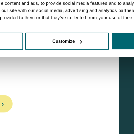
e content and ads, to provide social media features and to analy
geen enkele blaam ligt bij alle genoemde partijen.
 our site with our social media, advertising and analytics partn
orden in de media, op Social Media etc. aangaande
 provided to them or that they’ve collected from your use of their
ons het recht toe om hierop juridische stappen te
assende oplossing en passende verklaring te hebben
u.
Customize