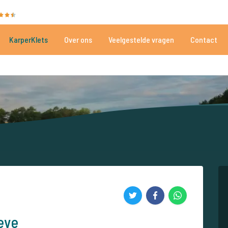
35081 beoordelingen
Heeft u hulp nodig?
Tel.
+
KarperKlets
Over ons
Veelgestelde vragen
Contact
Al meer dan 152.915 tevreden vissers
Voor én door karpervissers
eve