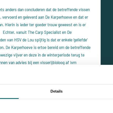
ts anders dan concluderen dat de betreffende vissen
n, vervoerd en geleverd aan De Karperhoeve en dat er
. Hierin is ieder ter goeder trouw geweest en is er
Echter, vanuit The Carp Specialist en De
en van HSV de Lou spijtig is dat er enkele ‘geliefde’
n. De Karperhoeve is ertoe bereid om de betreffende
wezige vijver en deze in de winterperiode terug te
innen van advies bij een visserijbioloog af ivm
infecties of bacteriën vanaf De Karperhoeve.
ridische noodzaak, de leden van HSV de Lou tegemoet te
een eenmalige levering aan van ca. 20 stuks jonge
Details
 het aanwezige visbestand op Leerke Ven verder te
n en begrijpen de verwarring. Uiteraard vernemen we
HSV de Lou om een en ander nader af te stemmen.