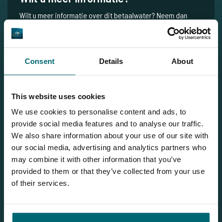
Wilt u meer informatie over dit betaalwater? Neem dan
gerust contact met ons op
NL
+31 344 66 48 06
Consent
Details
About
info@thecarpspecialist.nl
WhatsApp
+31 6 556 88 912
This website uses cookies
We use cookies to personalise content and ads, to
provide social media features and to analyse our traffic.
We also share information about your use of our site with
Gerelateerde blogs
our social media, advertising and analytics partners who
may combine it with other information that you’ve
VIDEO TIME: Bekijk Livardière & Lac du Prince vanuit de lucht!
provided to them or that they’ve collected from your use
of their services.
Interessante BTW Revealed van Thimon Dokter over Lac du
Prince
The Carpy Cast - 29-11-2023 - € 750,- voor Prince Lake!