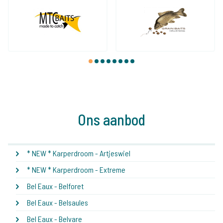
1
2
3
4
5
6
7
8
Ons aanbod
* NEW * Karperdroom - Artjeswiel
* NEW * Karperdroom - Extreme
Bel Eaux - Belforet
Bel Eaux - Belsaules
Bel Eaux - Belvare