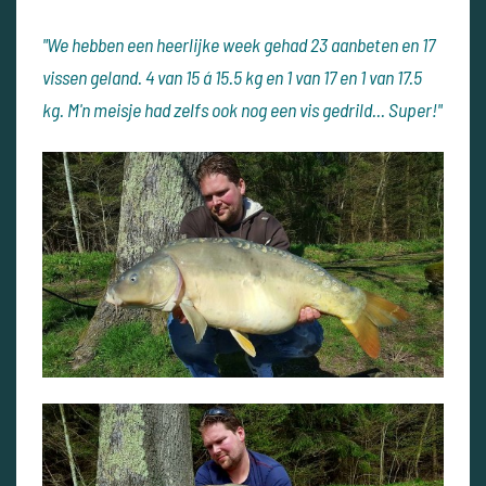
"We hebben een heerlijke week gehad 23 aanbeten en 17
vissen geland. 4 van 15 á 15.5 kg en 1 van 17 en 1 van 17.5
kg. M'n meisje had zelfs ook nog een vis gedrild... Super!"