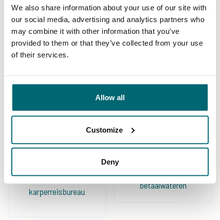
klanten naar binnen- en buitenland. Wij huren
We also share information about your use of our site with
our social media, advertising and analytics partners who
dan één of meerdere wateren af om met onze
may combine it with other information that you’ve
klanten naar toe te gaan. Vanaf dag 1 is The
provided to them or that they’ve collected from your use
Carp Specialist hierin onze partner. Bij The
of their services.
Carp Specialist weet je dat je niet voor
9/10
Robert & Martijn
onaangename verassingen komt te staan en
Allow all
dat alles tot in de puntjes geregeld is. Zijn
aanbod is groot en divers, zo kunnen wij onze
Customize
klanten altijd wat leuks bieden!
Deny
Ruime keuze aan
Uw professionele
betaalwateren
karperreisbureau