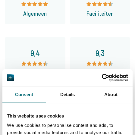
Algemeen
Faciliteiten
9,4
9,3
Ons aanbod
Begeleiding
Consent
Details
About
Van onze klanten
This website uses cookies
Al ruim vier jaar doen wij als Hengelsport
We use cookies to personalise content and ads, to
Leiden jaarlijks diverse karper-trips met
provide social media features and to analyse our traffic.