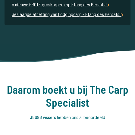
5 nieuwe GROTE graskarpers op Etang des Persats!
Geslaagde afnetting van Lodgingcarp - Etang des Persats!
Daarom boekt u bij The Carp
Specialist
35096 vissers
hebben ons al beoordeeld