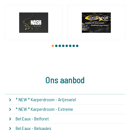
1
2
3
4
5
6
7
8
Ons aanbod
* NEW * Karperdroom - Artjeswiel
* NEW * Karperdroom - Extreme
Bel Eaux - Belforet
Bel Eaux - Belsaules