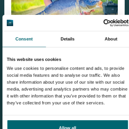
Consent
Details
About
Uiteindelijk hebben de mannen de sessie afgesloten
met 18 karpers en een gemiddeld gewicht net onder de
This website uses cookies
12 kilo. Als topvis 16 kilo. Ze vinden het karperwater erg
We use cookies to personalise content and ads, to provide
social media features and to analyse our traffic. We also
geschikt voor een groep vrienden/familie te boeken en
share information about your use of our site with our social
het een enorm mooie locatie midden in de natuur. De
media, advertising and analytics partners who may combine
gemiddelde diepte zoals zij deze hebben gemeten is
it with other information that you’ve provided to them or that
aangepast op onze website en de verbeterpunten
they’ve collected from your use of their services.
worden opgenomen met de watereigenaar. "
Voor
karpervissers, door karpervissers!"
Allow all