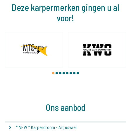
Deze karpermerken gingen u al
voor!
1
2
3
4
5
6
7
8
Ons aanbod
* NEW * Karperdroom - Artjeswiel