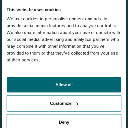
This website uses cookies
Meld uzelf aan voor onze nieuwsbrief
We use cookies to personalise content and ads, to
provide social media features and to analyse our traffic.
We also share information about your use of our site with
our social media, advertising and analytics partners who
Onze brochure
may combine it with other information that you’ve
provided to them or that they’ve collected from your use
Vraag
onze brochure aan en deze
of their services.
belandt bij u thuis op de deurmat.
Allow all
Bas
Customize
Wilt u meer informatie?
Deny
Wilt u meer informatie over dit betaalwater? Neem dan