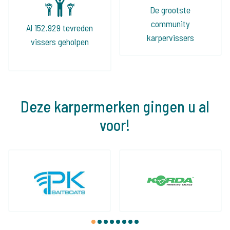
De grootste
community
Al 152.929 tevreden
karpervissers
vissers geholpen
Deze karpermerken gingen u al
voor!
1
2
3
4
5
6
7
8