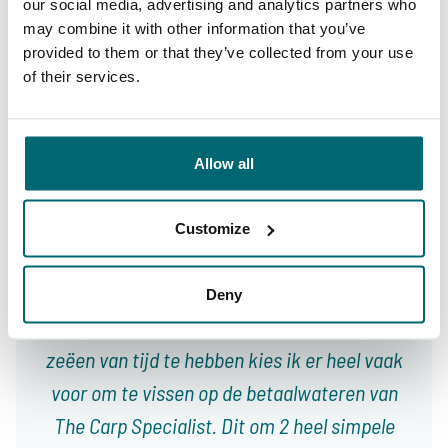
our social media, advertising and analytics partners who
may combine it with other information that you’ve
provided to them or that they’ve collected from your use
of their services.
9,4
9,3
Allow all
Ons aanbod
Begeleiding
Customize
Van onze klanten
Deny
Met karpervissen als passie, maar zonder
zeëen van tijd te hebben kies ik er heel vaak
voor om te vissen op de betaalwateren van
The Carp Specialist. Dit om 2 heel simpele