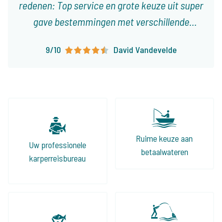
redenen: Top service en grote keuze uit super
gave bestemmingen met verschillende
karakteristieken! Ieder type visser vindt er
9/10
David Vandevelde
visvakanties die op het lijf geschreven zijn!
Ruime keuze aan
Uw professionele
betaalwateren
karperreisbureau