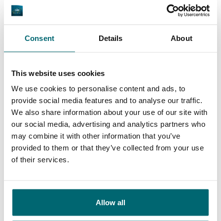
Algemeen
Faciliteiten
Consent
Details
About
This website uses cookies
9,4
9,3
We use cookies to personalise content and ads, to
provide social media features and to analyse our traffic.
We also share information about your use of our site with
Ons aanbod
Begeleiding
our social media, advertising and analytics partners who
may combine it with other information that you’ve
provided to them or that they’ve collected from your use
of their services.
Van onze klanten
100% betrouwbaar, vriendelijk en
Allow all
behulpzaam, interessante locaties en de